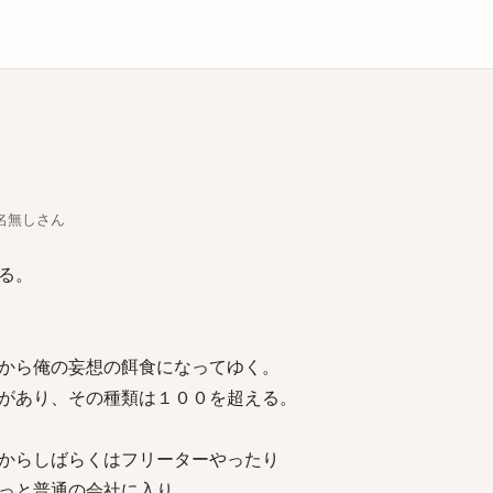
庫
ちな名無しさん
る。
から俺の妄想の餌食になってゆく。
があり、その種類は１００を超える。
からしばらくはフリーターやったり
っと普通の会社に入り