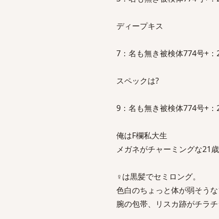
ディープキス
7：名も無き被検体774号+：2011/1
スペックは?
9：名も無き被検体774号+：2011/1
俺はF欄私大生
メガネがチャーミングな21
♀は黒髪でセミロング。
色白のちょっと体が弱そうな
腕の包帯、リスカ跡がチラチ