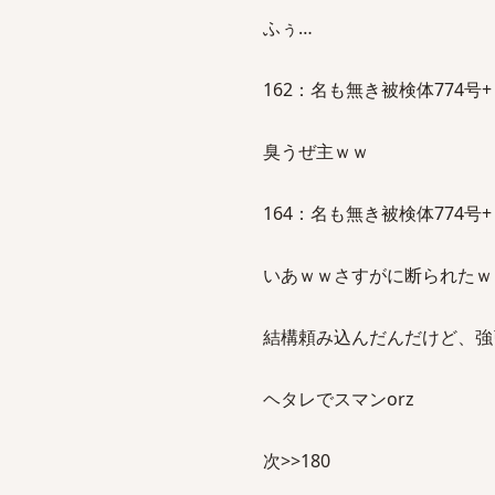
ふぅ…
162：名も無き被検体774号+：2011
臭うぜ主ｗｗ
164：名も無き被検体774号+：2011
いあｗｗさすがに断られたｗ
結構頼み込んだんだけど、強
ヘタレでスマンorz
次>>180