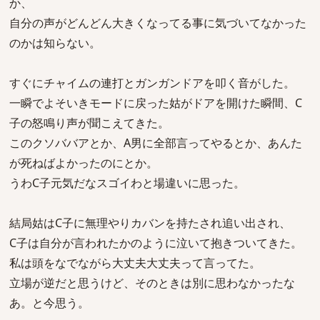
か、
自分の声がどんどん大きくなってる事に気づいてなかった
のかは知らない。
すぐにチャイムの連打とガンガンドアを叩く音がした。
一瞬でよそいきモードに戻った姑がドアを開けた瞬間、C
子の怒鳴り声が聞こえてきた。
このクソババアとか、A男に全部言ってやるとか、あんた
が死ねばよかったのにとか。
うわC子元気だなスゴイわと場違いに思った。
結局姑はC子に無理やりカバンを持たされ追い出され、
C子は自分が言われたかのように泣いて抱きついてきた。
私は頭をなでながら大丈夫大丈夫って言ってた。
立場が逆だと思うけど、そのときは別に思わなかったな
あ。と今思う。