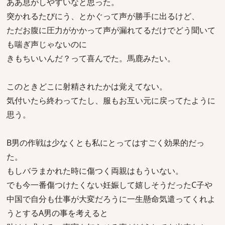
ああ息がしやすいなと思った。
突かれるたびにう、とかぐって声が勝手に出るけど、
ただお腹に圧力がかかって声が漏れてるだけでどう聞いて
も喘ぎ声じゃないのに
きもちいいんだ？って喜んでた。馬鹿みたい。
このときどこに射精されたかは覚えてない。
気付いたら終わってたし、服もお互い元に戻ってたように
思う。
B男の作戦は少なくとも私にとってはすごく効果的だっ
た。
もしバラまかれた時に傷つく両親はもういない。
でも今一番傷つけたくない妊娠して嬉しそうだったC子や
中国で自分も仕事が大変だろうに一生懸命気遣ってくれよ
うとするA男の事を考えると