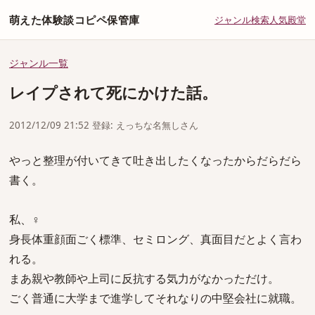
萌えた体験談コピペ保管庫
ジャンル
検索
人気
殿堂
ジャンル一覧
レイプされて死にかけた話。
2012/12/09 21:52 登録: えっちな名無しさん
やっと整理が付いてきて吐き出したくなったからだらだら
書く。
私、♀
身長体重顔面ごく標準、セミロング、真面目だとよく言わ
れる。
まあ親や教師や上司に反抗する気力がなかっただけ。
ごく普通に大学まで進学してそれなりの中堅会社に就職。