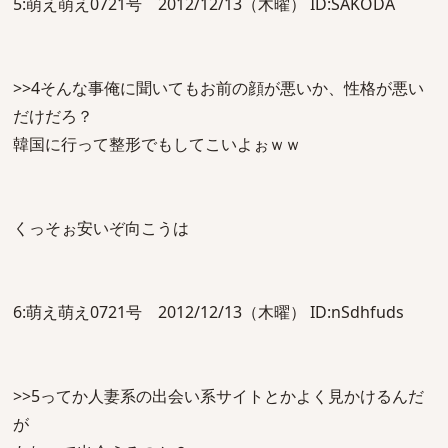
5:萌え萌え0721号 2012/12/13（木曜） ID:SAKODA
>>4そんな事俺に聞いてもお前の顔が悪いか、性格が悪い
だけだろ？
韓国に行って整形でもしてこいよぉｗｗ
くっそぉ安いぞ向こうは
6:萌え萌え0721号 2012/12/13（木曜） ID:nSdhfuds
>>5ってか人妻系の出会い系サイトとかよく見かけるんだ
が