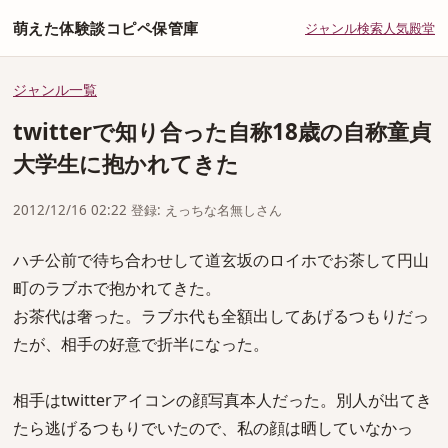
萌えた体験談コピペ保管庫
ジャンル
検索
人気
殿堂
ジャンル一覧
twitterで知り合った自称18歳の自称童貞
大学生に抱かれてきた
2012/12/16 02:22 登録: えっちな名無しさん
ハチ公前で待ち合わせして道玄坂のロイホでお茶して円山
町のラブホで抱かれてきた。
お茶代は奢った。ラブホ代も全額出してあげるつもりだっ
たが、相手の好意で折半になった。
相手はtwitterアイコンの顔写真本人だった。別人が出てき
たら逃げるつもりでいたので、私の顔は晒していなかっ