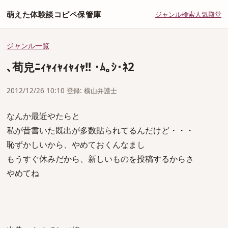
萌えた体験談コピペ保管庫
ジャンル
検索
人気
殿堂
ジャンル一覧
､荀皃ﾆｨｬｨｬｨｬｨｬ!! ･ﾑ｡ｼ･ﾈ2
2012/12/26 10:10 登録: 横山弁護士
なんか最近やたらと
私が昔書いた既出が多数貼られてるんだけど・・・
恥ずかしいから、やめておくんなまし
もうすぐ休みだから、新しいものを投稿するからさ
やめてね