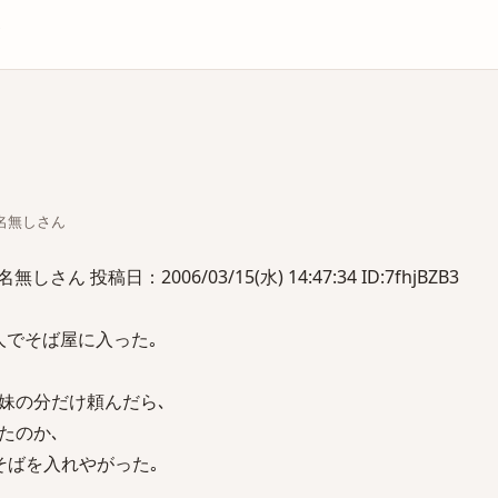
庫
ちな名無しさん
ん 投稿日：2006/03/15(水) 14:47:34 ID:7fhjBZB3
人でそば屋に入った｡
妹の分だけ頼んだら､
たのか､
そばを入れやがった｡