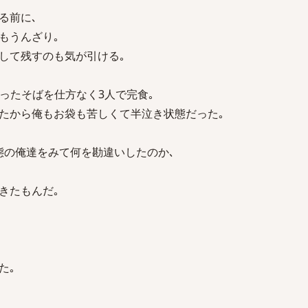
る前に､
もうんざり｡
して残すのも気が引ける｡
ったそばを仕方なく3人で完食｡
たから俺もお袋も苦しくて半泣き状態だった｡
態の俺達をみて何を勘違いしたのか､
きたもんだ｡
た｡