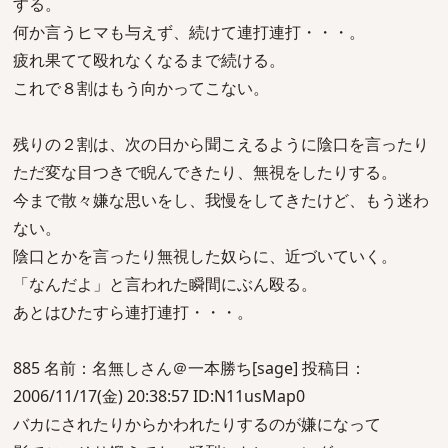
する。
何か言うヒマも与えず、続けて連打連打・・・。
疲れ果てて殴れなくなるまで続ける。
これで８割はもう向かってこない。
残りの２割は、次の日から聞こえるように陰口を言ったり
ただ変な目つきで睨んできたり、無視をしたりする。
今まで散々嫌な思いをし、我慢をしてきたけど、もう迷わ
ない。
陰口とかを言ったり無視した奴らに、近づいていく。
「なんだよ」と言われた瞬間にぶん殴る。
あとはひたすら連打連打・・・。
885 名前：名無しさん＠一本勝ち[sage] 投稿日：
2006/11/17(金) 20:38:57 ID:N11usMap0
バカにされたりからかわれたりするのが嫌になって