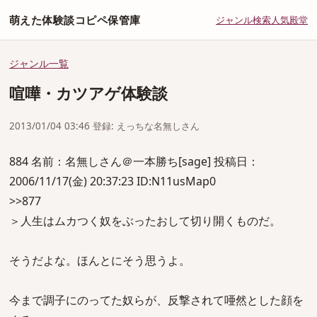
萌えた体験談コピペ保管庫
ジャンル
検索
人気
殿堂
ジャンル一覧
喧嘩・カツアゲ体験談
2013/01/04 03:46 登録: えっちな名無しさん
884 名前：名無しさん＠一本勝ち[sage] 投稿日：
2006/11/17(金) 20:37:23 ID:N11usMap0
>>877
＞人生はムカつく奴をぶったおして切り開くものだ。
そうだよな。ほんとにそう思うよ。
今まで調子にのってた奴らが、反撃されて唖然とした顔を