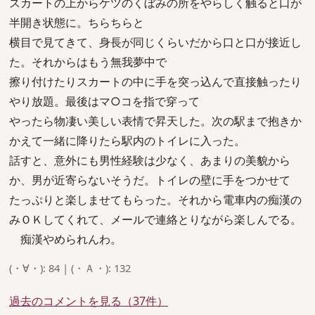
スカートの上からケツのくぼみの所をやらしく触ると口が
半開き状態に。ちらちらと
横目で見てきて、身長が同じくらいだから口と口が接近し
た。それからはもう無我夢中で
擦り付けたりスカートの中に手を突っ込んで直接触ったり
やり放題。最後はマ○コを指で穿って
やったら物凄い美しい表情で昇天した。次の駅まで抱きか
かえて一緒に降りたら駅内のトイレに入った。
話すと、意外にも男性経験は少なく、あまりの美貌から
か、男が近寄らないそうだ。トイレの壁に手をつかせて
たっぷりと楽しませてもらった。それから電車内の痴漢の
みＯＫしてくれて、メールで連絡とりながら楽しんでる。
痴漢やめられんわ。
(・∀・): 84 | (・Ａ・): 132
過去のコメントを見る（37件）