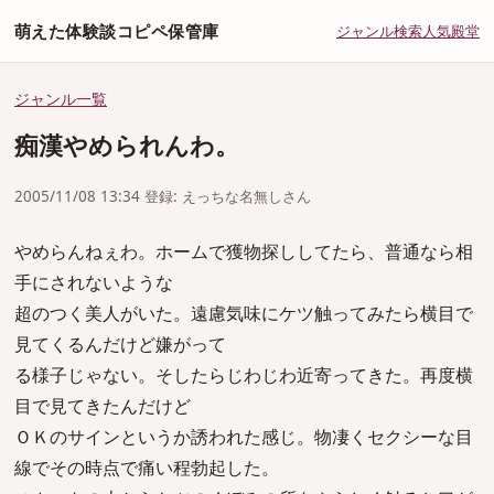
萌えた体験談コピペ保管庫
ジャンル
検索
人気
殿堂
ジャンル一覧
痴漢やめられんわ。
2005/11/08 13:34 登録: えっちな名無しさん
やめらんねぇわ。ホームで獲物探ししてたら、普通なら相
手にされないような
超のつく美人がいた。遠慮気味にケツ触ってみたら横目で
見てくるんだけど嫌がって
る様子じゃない。そしたらじわじわ近寄ってきた。再度横
目で見てきたんだけど
ＯＫのサインというか誘われた感じ。物凄くセクシーな目
線でその時点で痛い程勃起した。