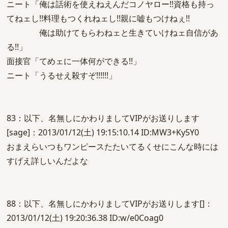
ニート「俺は話術を使えねえんだコノヤロー!!資格も持っ
てねェし!!料理もつくれねェし!!親に嘘もつけねぇ!!
俺は助けてもらわねェと生きていけねェ自信があ
る!!」
面接官「てめェに一体何ができる!!」
ニート「うるせえ殺すぞ!!!!!!」
83：以下、名無しにかわりましてVIPがお送りします
[sage]：2013/01/12(土) 19:15:10.14 ID:MW3+Ky5Y0
おまえらいつもワンピースたたいてるくせにこんな時には
すげえ詳しいんだよな
88：以下、名無しにかわりましてVIPがお送りします[]：
2013/01/12(土) 19:20:36.38 ID:w/e0Coag0