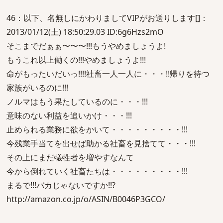
46：以下、名無しにかわりましてVIPがお送りします[]：
2013/01/12(土) 18:50:29.03 ID:6g6Hzs2mO
そこまでだぁぁ〜〜〜!!!もうやめましょうよ!
もうこれ以上働くの!!!やめましょうよ!!!
命がもったいだいっ!!!!社畜一人一人に・・・!!帰りを待つ
家族がいるのに!!!
ノルマはもう果たしているのに・・・!!!
意味のない利益を追いかけ・・・!!!
止められる業務に欲をかいて・・・・・・・・・!!!
今残業手当てを出せば助かる社畜を見捨てて・・・!!!
その上にまだ犠牲者を増やすなんて
今から倒れていく社畜たちは・・・・・・・・・!!!
まるで!!!バカじゃないですか!!?
http://amazon.co.jp/o/ASIN/B0046P3GCO/