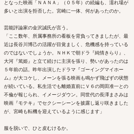
となった映画「ＮＡＮＡ」（０５年）の続編も、濡れ場が
多いと出演を拒否した。宮崎に一体、何があったのか。
芸能評論家の金沢誠氏が言う。
「ここ数年、所属事務所の看板を背負ってきましたが、最
近は長谷川博己の活躍が目覚ましく、危機感を持っている
のではないでしょうか。ＮＨＫで朝ドラ『純情きらり』、
大河『篤姫』と立て続けに主演を張り、勢いがあったのは
５年前の話。昨年出演したドラマ『ゴーイングマイホー
ム』が大コケし、メーンを張る映画も鳴かず飛ばずの状態
が続いている。私生活でも離婚直前にＶ６の岡田准一との
不倫が報じられ、イメージダウン。同世代の長澤まさみは
映画『モテキ』でセクシーシーンを披露し返り咲きました
が、宮崎も転機を迎えているように感じます」
服を脱いで、ひと皮むけるか。