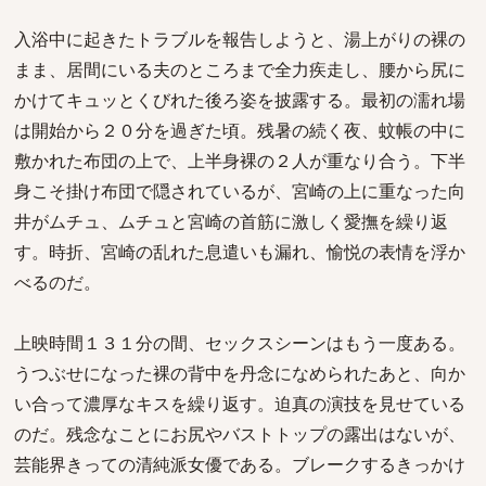
入浴中に起きたトラブルを報告しようと、湯上がりの裸の
まま、居間にいる夫のところまで全力疾走し、腰から尻に
かけてキュッとくびれた後ろ姿を披露する。最初の濡れ場
は開始から２０分を過ぎた頃。残暑の続く夜、蚊帳の中に
敷かれた布団の上で、上半身裸の２人が重なり合う。下半
身こそ掛け布団で隠されているが、宮崎の上に重なった向
井がムチュ、ムチュと宮崎の首筋に激しく愛撫を繰り返
す。時折、宮崎の乱れた息遣いも漏れ、愉悦の表情を浮か
べるのだ。
上映時間１３１分の間、セックスシーンはもう一度ある。
うつぶせになった裸の背中を丹念になめられたあと、向か
い合って濃厚なキスを繰り返す。迫真の演技を見せている
のだ。残念なことにお尻やバストトップの露出はないが、
芸能界きっての清純派女優である。ブレークするきっかけ