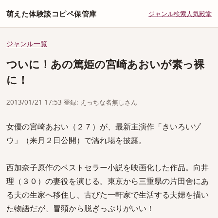
萌えた体験談コピペ保管庫
ジャンル
検索
人気
殿堂
ジャンル一覧
ついに！あの篤姫の宮崎あおいが素っ裸
に！
2013/01/21 17:53 登録: えっちな名無しさん
女優の宮崎あおい（２７）が、最新主演作「きいろいゾ
ウ」（来月２日公開）で濡れ場を披露。
西加奈子原作のベストセラー小説を映画化した作品。向井
理（３０）の妻役を演じる。東京から三重県の片田舎にあ
る夫の生家へ移住し、古びた一軒家で生活する夫婦を描い
た物語だが、冒頭から脱ぎっぷりがいい！