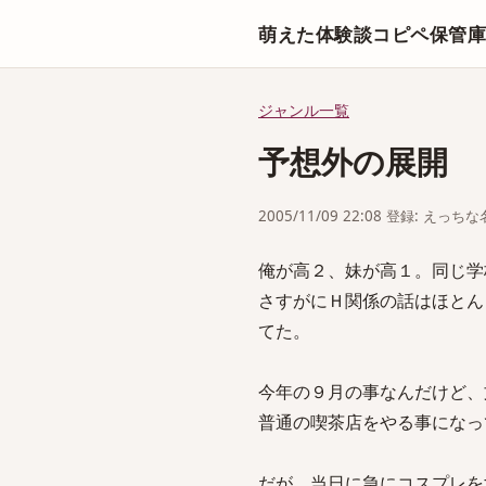
萌えた体験談コピペ保管
ジャンル一覧
予想外の展開
2005/11/09 22:08 登録: えっ
俺が高２、妹が高１。同じ学
さすがにＨ関係の話はほとん
てた。
今年の９月の事なんだけど、
普通の喫茶店をやる事になっ
だが、当日に急にコスプレを