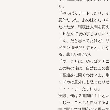
だ。
「やっぱりデートしたり、そ
意外だった。あの妹からＨを
たのだが、環境は人間を変え
「Ｈなんて後の事じゃないの
「ん、だと思ってたけど、リ
ペテン情報だとすると、かな
る。悲しい事だが。
「つーことは、やっぱオナニ
この時の俺は、自然にこの言
「普通妹に聞くわけ？ま、別
ミズカは意外にも怒ったりせ
「・・・ま、たまにな」
実際、俺は２週間に１回とい
「じゃ、こっちも白状するよ
性に関して無関心だと思って