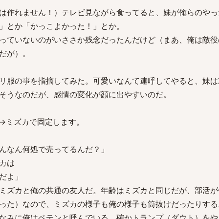
は作れません！）テレビ見ながら食ってると、妹が俺らのやっ
」とか「かっこよかった！」とか。
っていないのがいささか残念だったんだけど（まあ、俺は敵役
だが）。
リ服の事を指摘してみた。可愛いなんて連呼してやると、妹は
そうなのだが、感情の変化が顔に出やすいのだ。
→ミズカで固定します。
んなん何処で売ってるんだ？」
カは
だよ」
ミズカと俺の共通の友人だ。年齢はミズカと同じだが、部活が
った）なので、ミズカの様子も俺の様子も筒抜けだったりする
なみに俺はペテンと呼んでいる。確かトランプ（ダウト）をや