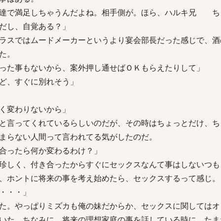
友達で満足しちゃうんだよね。相手側が。ほら、ハルキ兄 ち
だし、自覚ある？」
ラスではムードメーカーというより宴会部長だった感じで、酒
た。
った事もないから、案外押し通せばＯＫもらえたりして」
ど、すぐに別れそう」
く変わりないから」
と言ってくれているらしいのだが、その時はちょっとだけ、ち
まらない人間って言われてる気がしたのだ。
合ったら何か変わるわけ？」
珍しく、付き合ったからすぐにセックスなんて事はしないつも
、ホントに将来の事を考え始めたら、セックスするって感じ。
・・・」
た。やっぱりミズカも俺の妹だからか、セックスに関してはオ
いた。ちなみに、将来の理想家庭の事を話している時に、たま