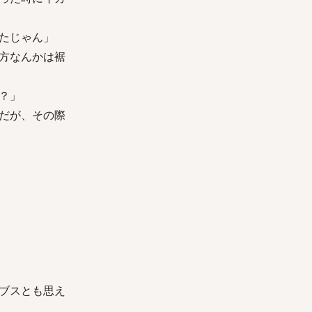
たじゃん」
方なんかは裾
？」
だが、その際
ブスとも思え