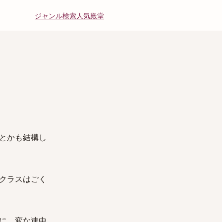
ジャンル
検索
人気
殿堂
とかも結構し
クラスはごく
に、変な連中