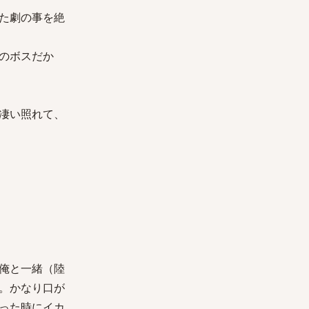
た劇の事を絶
のボスだか
凄い照れて、
俺と一緒（陸
。かなり口が
った時にイカ