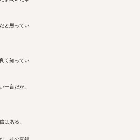
だと思ってい
良く知ってい
い一言だが。
信はある。
だ、その直後