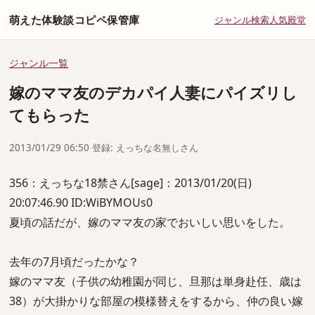
萌えた体験談コピペ保管庫
ジャンル
検索
人気
殿堂
ジャンル一覧
嫁のママ友のデカパイ人妻にパイズリし
てもらった
2013/01/29 06:50 登録: えっちな名無しさん
356：えっちな18禁さん[sage]：2013/01/20(日)
20:07:46.90 ID:WiBYMOUs0
夏頃の話だが、嫁のママ友の家でおいしい思いをした。
去年の7月頃だったかな？
嫁のママ友（子供の幼稚園が同じ、旦那は単身赴任、歳は
38）が大掛かりな部屋の模様替えをするから、仲の良い嫁