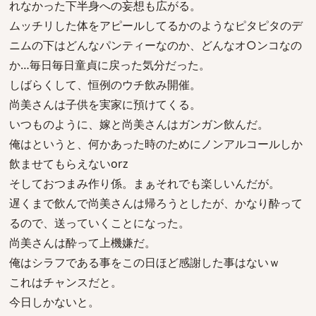
れなかった下半身への妄想も広がる。
ムッチリした体をアピールしてるかのようなピタピタのデ
ニムの下はどんなパンティーなのか、どんなオ○ンコなの
か…毎日毎日童貞に戻った気分だった。
しばらくして、恒例のウチ飲み開催。
尚美さんは子供を実家に預けてくる。
いつものように、嫁と尚美さんはガンガン飲んだ。
俺はというと、何かあった時のためにノンアルコールしか
飲ませてもらえないorz
そしておつまみ作り係。まぁそれでも楽しいんだが。
遅くまで飲んで尚美さんは帰ろうとしたが、かなり酔って
るので、送っていくことになった。
尚美さんは酔って上機嫌だ。
俺はシラフである事をこの日ほど感謝した事はないｗ
これはチャンスだと。
今日しかないと。