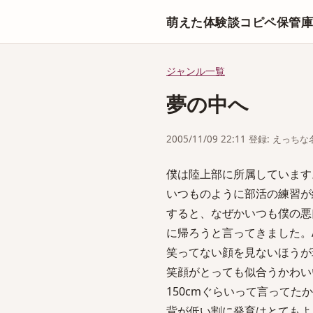
萌えた体験談コピペ保管
ジャンル一覧
夢の中へ
2005/11/09 22:11 登録: えっ
僕は陸上部に所属しています
いつものように部活の練習が
すると、なぜかいつも僕の悪
に帰ろうと言ってきました。
笑ってない顔を見ないほうが
笑顔がとっても似合うかわいい
150cmぐらいって言ってた
背が低い割に発育はとてもよ