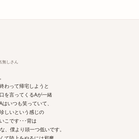
庫
ちな名無しさん
。
終わって帰宅しようと
口を言ってくるAが一緒
Aはいつも笑っていて、
珍しいという感じの
こです･･･背は
かな、僕より頭一つ低いです。
くて陸上をやるには邪魔