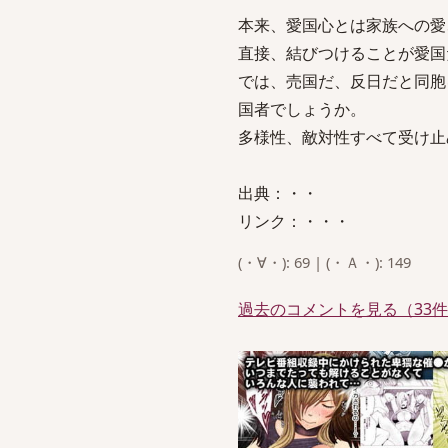
本来、愛国心とは家族への愛
直接、結びつけることが愛国
では、売国だ、反日だと同胞
国者でしょうか。
多様性、敵対性すべて受け止
出典：・・
リンク：・・・
(・∀・): 69 | (・Ａ・): 149
過去のコメントを見る（33