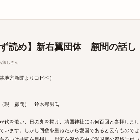
庫
ず読め】新右翼団体 顧問の話し
ちな名無しさん
某地方新聞よりコピペ）
（現 顧問） 鈴木邦男氏
が代を歌い、日の丸を掲げ、靖国神社にも何百回と参拝しまし
ています。しかし回数を重ねたから愛国であると云うものでは
あるいは共闘を目指し、思索を深める中で愛国者の資格に付い