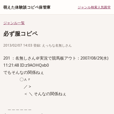
萌えた体験談コピペ保管庫
ジャンル
検索
人気
殿堂
ジャンル一覧
必ず服コピペ
2013/02/07 14:03 登録: えっちな名無しさん
201 ：名無しさん＠実況で競馬板アウト：2007/08/29(水)
11:21:48 ID:z9AOHQxb0
でもそんなの関係ねぇ
〇∧〃
／ >
＜ ＼ そんなの関係ねぇ
＿＿＿＿＿＿