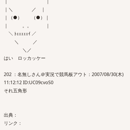
｜ ｜
｜＼ ／ ｜
｜（●） （●）｜
｜ 。。 ｜
＼ ﾄｪｪｪｪｪｲ ／
＼ ／
＼／
はい ロッカッケー
202 ：名無しさん＠実況で競馬板アウト：2007/08/30(木)
11:12:12 ID:UC09cvoS0
それ五角形
出典：
リンク：