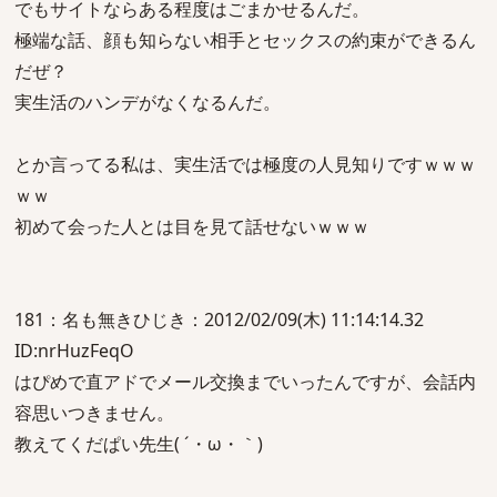
でもサイトならある程度はごまかせるんだ。
極端な話、顔も知らない相手とセックスの約束ができるん
だぜ？
実生活のハンデがなくなるんだ。
とか言ってる私は、実生活では極度の人見知りですｗｗｗ
ｗｗ
初めて会った人とは目を見て話せないｗｗｗ
181：名も無きひじき：2012/02/09(木) 11:14:14.32
ID:nrHuzFeqO
はぴめで直アドでメール交換までいったんですが、会話内
容思いつきません。
教えてくだぱい先生( ´・ω・｀)