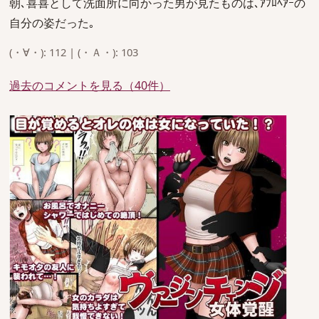
朝､喜喜として洗面所に向かった男が見たものは､ｱﾌﾛﾍｱｰの
自分の姿だった｡
(・∀・): 112 | (・Ａ・): 103
過去のコメントを見る（40件）