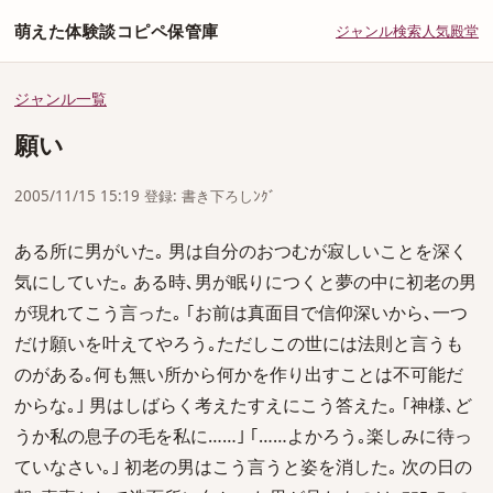
萌えた体験談コピペ保管庫
ジャンル
検索
人気
殿堂
ジャンル一覧
願い
2005/11/15 15:19 登録: 書き下ろしﾝｸﾞ
ある所に男がいた｡ 男は自分のおつむが寂しいことを深く
気にしていた｡ ある時､男が眠りにつくと夢の中に初老の男
が現れてこう言った｡ ｢お前は真面目で信仰深いから､一つ
だけ願いを叶えてやろう｡ただしこの世には法則と言うも
のがある｡何も無い所から何かを作り出すことは不可能だ
からな｡｣ 男はしばらく考えたすえにこう答えた｡ ｢神様､ど
うか私の息子の毛を私に……｣ ｢……よかろう｡楽しみに待っ
ていなさい｡｣ 初老の男はこう言うと姿を消した｡ 次の日の