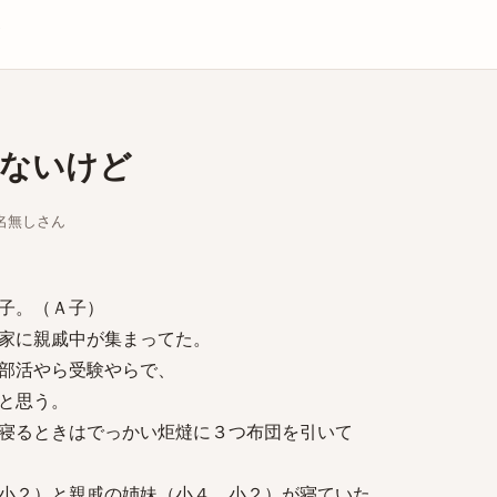
庫
ないけど
ちな名無しさん
子。（Ａ子）
家に親戚中が集まってた。
部活やら受験やらで、
と思う。
寝るときはでっかい炬燵に３つ布団を引いて
小２）と親戚の姉妹（小４、小２）が寝ていた。