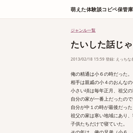
萌えた体験談コピペ保管
ジャンル一覧
たいした話じゃ
2013/02/18 15:59 登録: えっ
俺の精通は小６の時だった。
相手は親戚の小４のおんなの
小さい頃は毎年正月、祖父の
自分の家が一番上だったので
自分が中１の時が最後だった
祖父の家は寒い地域にあり、
子供たちだけで寝ていた。
その年は、俺の兄弟（小６、