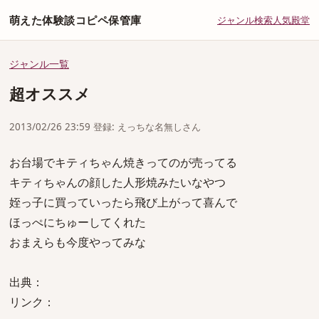
萌えた体験談コピペ保管庫
ジャンル
検索
人気
殿堂
ジャンル一覧
超オススメ
2013/02/26 23:59 登録: えっちな名無しさん
お台場でキティちゃん焼きってのが売ってる
キティちゃんの顔した人形焼みたいなやつ
姪っ子に買っていったら飛び上がって喜んで
ほっぺにちゅーしてくれた
おまえらも今度やってみな
出典：
リンク：