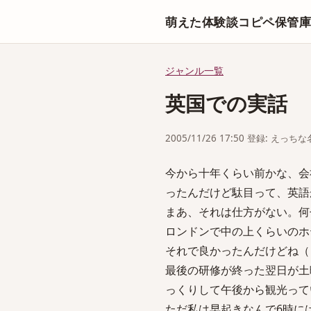
萌えた体験談コピペ保管
ジャンル一覧
英国での実話
2005/11/26 17:50 登録: えっ
今から十年くらい前かな、会
ったんだけど駄目って、英語
まあ、それは仕方がない。何
ロンドンで中の上くらいのホ
それで良かったんだけどね（
最後の研修が終った翌日が土
っくりして午後から観光って
ただ私は早起きなんで6時に