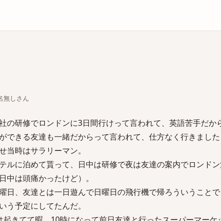
庫
ちな名無しさん
社の研修でロンドンに3日間行けって言われて、英語苦手だか
ができる友達も一緒だからって言われて、仕方なく行きました
せ当時はサラリーマン。
テルに泊めて貰って、日中は研修で夜は友達の案内でロンドン
日中は頭痛かったけど）。
曜日、友達とは一日遊んで日曜日の飛行機で帰ろういうことで
いう予定にしてたんだ。
は起きてて暇、10時になって前日友達と行ったスーパーマーケ