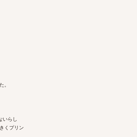
た。
ないらし
大きくプリン