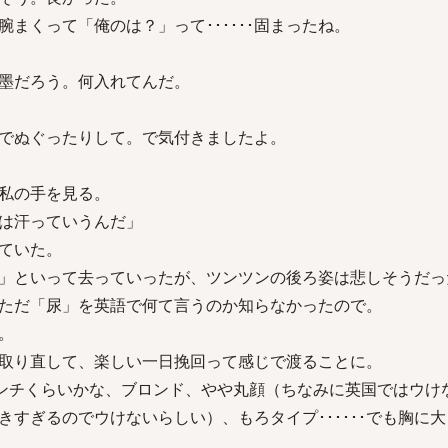
まくって「俺のは？」って･･････固まったね。
墨だろう。何入れてんだ。
でぬぐったりして。で気付きましたよ。
私の手を見る。
は汗っていうんだ」
ていた。
」といって去っていったが、ツンツンの後ろ姿は悲しそうだっ
ただ「尿」を英語で何て言うのか知らなかったので。
。
取り直して、楽しい一日挽回って感じで渡ることに。
センチくらいかな、ブロンド、やや丸顔（ちなみに英国ではウけ
きすぎるのでウけないらしい）、もろタイプ･･････でも胸に