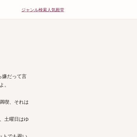
ジャンル
検索
人気
殿堂
ら嫌だって言
よ。
満喫、それは
、土曜日はゆ
ットでも覗い