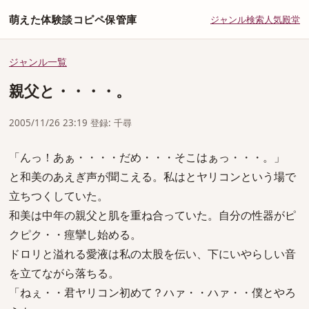
萌えた体験談コピペ保管庫
ジャンル
検索
人気
殿堂
ジャンル一覧
親父と・・・・。
2005/11/26 23:19 登録: 千尋
「んっ！あぁ・・・・だめ・・・そこはぁっ・・・。」
と和美のあえぎ声が聞こえる。私はとヤリコンという場で
立ちつくしていた。
和美は中年の親父と肌を重ね合っていた。自分の性器がピ
クピク・・痙攣し始める。
ドロリと溢れる愛液は私の太股を伝い、下にいやらしい音
を立てながら落ちる。
「ねぇ・・君ヤリコン初めて？ハァ・・ハァ・・僕とやろ