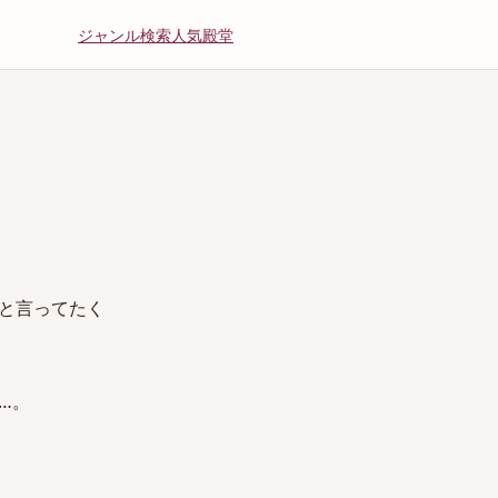
ジャンル
検索
人気
殿堂
と言ってたく
…。