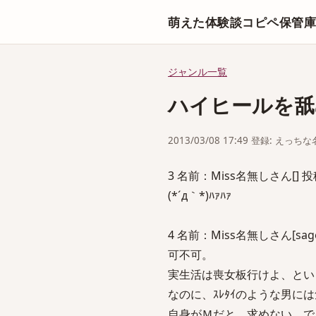
萌えた体験談コピペ保管
ジャンル一覧
ハイヒールを舐
2013/03/08 17:49 登録: えっ
3 名前：Miss名無しさん[] 投稿日：
(*´д｀*)ﾊｧﾊｧ
4 名前：Miss名無しさん[sage] 
可不可。
実生活は喪女板行けよ、とい
なのに、ｽﾚﾀｲのような男に
自身がＭだと、求めない。で