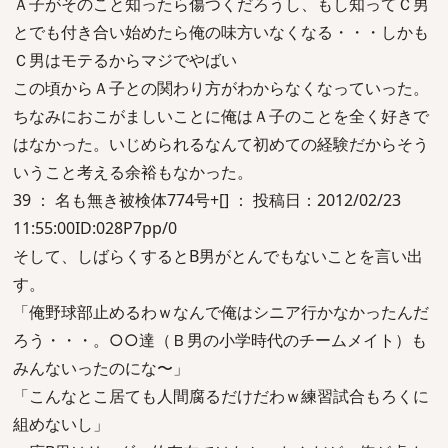
Ａ子がそのこと知ったら傷つくだろうし、もし知ってＣ男
とでも付き合い始めたら俺の味方いなくなる・・・しかも
Ｃ男はモテるからマジでやばい
この頃からＡ子との関わり方がわからなくなっていった。
ちなみにおこがましいことに俺はＡ子のことを全く好きで
はなかった。いじめられるなんて初めての経験だからそう
いうこと考える余裕もなかった。
39 ： 名も無き被検体774号+[] ： 投稿日：2012/02/23
11:55:00ID:028P7pp/0
そして、しばらくするとB男がとんでもないことを言い出
す。
「俺野球部止めるわｗなんで俺はシニア行かなかったんだ
ろう・・・。○○達（Ｂ男の小学時代のチームメイト）も
みんないったのにな〜」
「こんなとこ居ても人間腐るだけだわｗ練習試合もろくに
組めないし」