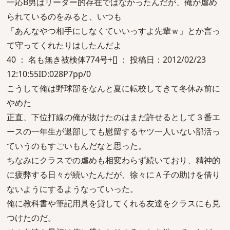
一応B男はリーダー的存在ではなかったんだが、俺が虐め
られているのをみると、いつも
「あんなやつ相手にしなくていいっすよ先輩ｗ」とか言っ
て守ってくれたりはしたんだよ
40 ： 名も無き被検体774号+[] ： 投稿日：2012/02/23
12:10:55ID:028P7pp/0
こうして俺は野球部をなんと夏に転校してきて冬休み前に
やめた
正直、下位打線の俺が抜けたのはまだ許せるとして３番エ
ースの一年生が退部しても慰留するヤツ一人いない部活っ
ていうのもすごいもんだなと思った。
ちなみにクラスでの虐めも相変わらず続いており、精神的
に疲弊する日々が続いたんだが、徐々にＡ子の助けを借り
ないようにするようなっていった。
俺に教科書や筆記用具を貸してくれる友達をクラスにも見
つけたのだ。