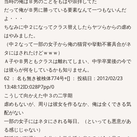
当時の俺はＢ男のことをもはや崇拝してた
だって俺がＢ男に勝っている要素なんて一つもないんだ
よ・・・
ちなみに中２になってクラス替えしたらヤツらからの虐め
はやみました。
（中２なって一部の女子から俺の猫背や挙動不審具合がネ
タにはされたけどｗｗｗ）
Ａ子やＢ男ともクラスは離れてしまい、中学卒業後の今で
は彼らが何をしているかも知りません。
62 ： 名も無き被検体774号+[] ： 投稿日：2012/02/23
13:48:12ID:028P7pp/0
こうして向かえた中３の二学期
虐めもないが、周りは彼女を作るなか、俺は全くできる気
配がない
一部の女子にはネタにされる毎日。（といっても悪意があ
る感じじゃない）