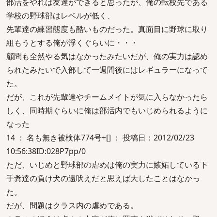
部活をやれば友達ができると思ったが、俺の転校先である
学校の野球部はレベルが低く、
先輩達の練習態度も酷いものだった。真面目に野球に取り
組もうとする俺が浮くぐらいに・・・
顧問も全然やる気はなかったみたいだが、俺の実力は認め
られたみたいで入部して一週間後にはレギュラーになって
た。
だが、これが先輩達やチームメイトが気に入らなかったら
しく、同時期ぐらいに俺は部活内でもいじめられるように
なった
14 ： 名も無き被検体774号+[] ： 投稿日：2012/02/23
10:56:38ID:028P7pp/0
ただ、いじめと野球部の虐めは俺の実力に嫉妬している下
手糞達の負け犬の遠吠えだと思えば大したことはなかっ
た。
だが、問題はクラス内の虐めである。