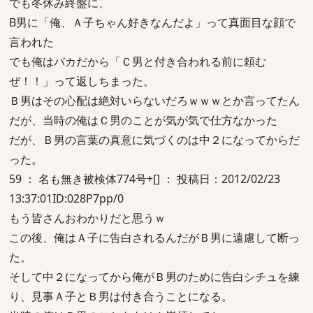
でも冬休み終盤に、
B男に「俺、Ａ子ちゃん好きなんだよ」って真面目な顔で
言われた
でも俺はバカだから「Ｃ男と付き合われる前に頼む
ぜ！！」って返しちまった。
Ｂ男はその心配は絶対いらないだろｗｗｗとか言ってたん
だが、当時の俺はＣ男のことが気が気で仕方なかった
だが、Ｂ男の言葉の真意に気づくのは中２になってからだ
った。
59 ： 名も無き被検体774号+[] ： 投稿日：2012/02/23
13:37:01ID:028P7pp/0
もう皆さんおわかりだと思うｗ
この後、俺はＡ子に告白されるんだがＢ男に遠慮して断っ
た。
そして中２になってから俺がＢ男のために告白シチュを練
り、見事Ａ子とＢ男は付き合うことになる。