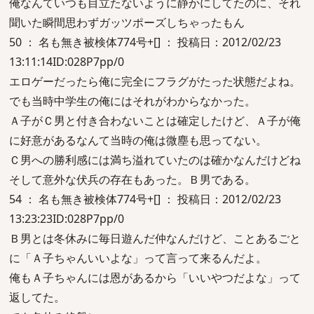
俺なんていつも目立たないように静かにしてたのに、それ
聞いた瞬間思わずガッツポーズしちゃったもん
50 ： 名も無き被検体774号+[] ： 投稿日：2012/02/23
13:11:14ID:028P7pp/0
エロゲーだったら俺に完全にフラグがたった状態だよね。
でも当時中学生の俺にはそれがわからなかった。
Ａ子がＣ男と付き合わないことは確定したけど、Ａ子が俺
に好意があるなんて当時の俺は微塵も思ってない。
Ｃ男への勝利感には満ち溢れていたのは確かなんだけどね
そして意外な伏兵の存在もあった。Ｂ男である。
54 ： 名も無き被検体774号+[] ： 投稿日：2012/02/23
13:23:23ID:028P7pp/0
Ｂ男とは冬休みに毎日遊んだ仲なんだけど、ことあるごと
に「Ａ子ちゃんいいよな」って言って来るんだよ。
俺もＡ子ちゃんには恩があるから「いいやつだよな」って
返してた。