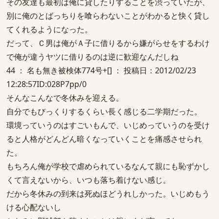
その友達も最初は俺に貸したりすることを渋っていたが、
別に俺のとばっちりを喰らわないことがわかると快く貸し
てくれるようになった。
だって、Ｃ男は俺がＡ子に借りるから嫌がらせをするわけ
で俺が違うヤツに借りるのは逆に歓迎なんだしね
44 ： 名も無き被検体774号+[] ： 投稿日：2012/02/23
12:28:57ID:028P7pp/0
そんなこんなで冬休みを迎える。
自分でもびっくりするくらい長く感じる二学期だった。
環境っていうのはすごいもんで、いじめっていうのを受け
ると人格がどんどん暗くなっていくことを痛感させられ
た。
もちろん俺が学校で虐められているなんて親にも恥ずかし
くて言えないから、いつも落ち着けない感じ。
だから冬休みの到来は死ぬほどうれしかった。いじめもう
ける心配ないし