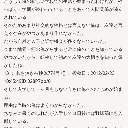
こうして俺の新しい学校での生活が始まったわけだが、や
っぱり一学期が終わっていることもあって人間関係が確立
されている
そのためあまり社交的な性格とは言えない俺は、友達と言
える存在がやつがあまり作れなかった。
だから自然とＡ子と話す機会が多くなっていった。
今まで地元一筋の俺からすると常に俺のことを知っている
やつがいたから、転校して初めて友達の大切さを知った気
がしたね。
13 ： 名も無き被検体774号+[] ： 投稿日：2012/02/23
10:45:49ID:028P7pp/0
そして入学して一ヶ月もしないうちに俺へのいじめが始ま
る。
理由は当時の俺はよくわからなかった。
ちなみに書くの忘れたが入学して３日後には野球部にも入
部している。