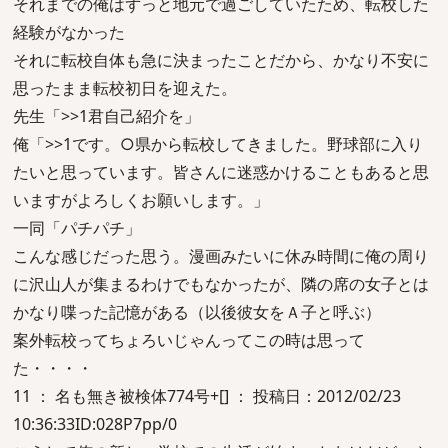
それまでの俺はずっと地元で過ごしていたため、転校した
経験がなかった
それに転校自体も急に決まったことだから、かなり不安に
思ったまま転校初日を迎えた。
先生「>>1君自己紹介を」
俺「>>1です。○県から転校してきました。野球部に入り
たいと思っています。皆さんに迷惑かけることもあると思
いますがよろしくお願いします。」
一同「パチパチ」
こんな感じだった思う。漫画みたいに休み時間に俺の周り
に沢山人が集まるわけでもなかったが、隣の席の女子とは
かなり喋った記憶がある（以後彼女をＡ子と呼ぶ）
案外転校ってちょろいじゃんってこの時は思って
た・・・・
11 ： 名も無き被検体774号+[] ： 投稿日：2012/02/23
10:36:33ID:028P7pp/0