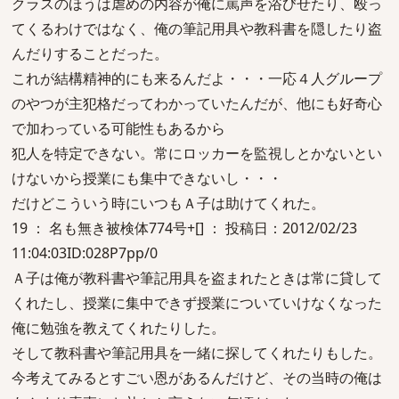
クラスのほうは虐めの内容が俺に罵声を浴びせたり、殴っ
てくるわけではなく、俺の筆記用具や教科書を隠したり盗
んだりすることだった。
これが結構精神的にも来るんだよ・・・一応４人グループ
のやつが主犯格だってわかっていたんだが、他にも好奇心
で加わっている可能性もあるから
犯人を特定できない。常にロッカーを監視しとかないとい
けないから授業にも集中できないし・・・
だけどこういう時にいつもＡ子は助けてくれた。
19 ： 名も無き被検体774号+[] ： 投稿日：2012/02/23
11:04:03ID:028P7pp/0
Ａ子は俺が教科書や筆記用具を盗まれたときは常に貸して
くれたし、授業に集中できず授業についていけなくなった
俺に勉強を教えてくれたりした。
そして教科書や筆記用具を一緒に探してくれたりもした。
今考えてみるとすごい恩があるんだけど、その当時の俺は