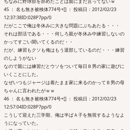
ちなみに野球部を辞めたことは親にまだ言ってないｗ
45 ： 名も無き被検体774号+[] ： 投稿日：2012/02/23
12:37:38ID:028P7pp/0
だがここで俺は冬休みに大きな問題にぶちあたる・・・
それは部活である・・・何しろ親が冬休み中練習しないの
かってすごい聞いてくるのだ・・
だが、練習もクソも俺はもう退部しているのだ・・・練習
のしようがない
なので親には練習だとウソをついて毎日Ｂ男の家に遊びに
いくことにした。
なぜいつもジャージは着たまま家に来るのかってＢ男の母
ちゃんに言われたがｗｗ
46 ： 名も無き被検体774号+[] ： 投稿日：2012/02/23
12:57:04ID:028P7pp/0
こうして迎えた三学期、俺は半ばＡ子を無視するようなよ
うになっていた。