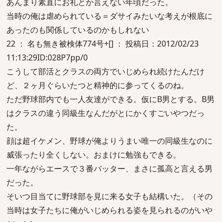
あんまり素直にお礼とか言えない年頃だった。
当時の俺は虐められている＝ダサイみたいな考えが根底に
あったのも関係しているのかもしれない
22 ： 名も無き被検体774号+[] ： 投稿日：2012/02/23
11:13:29ID:028P7pp/0
こうして部活とクラスの両方でいじめられ続けたんだけ
ど、２ヶ月ぐらいたつと精神的に参ってくるのね。
ただ野球部内でも一人友達ができる。仮にB男とする。B男
はクラスの違う同級生なんだがとにかくすごいやつだっ
た。
顔は超イケメン、野球が俺よりうまい唯一の同級生なのに
威張ったり全くしない。おまけに勉強もできる。
一年ながらエースで３番バッター、まさに孤高と言える男
だった。
そいつ目当てに野球部を見に来る女子も結構いた。（その
当時は女子たちに俺がいじめられる姿を見られるのがいや