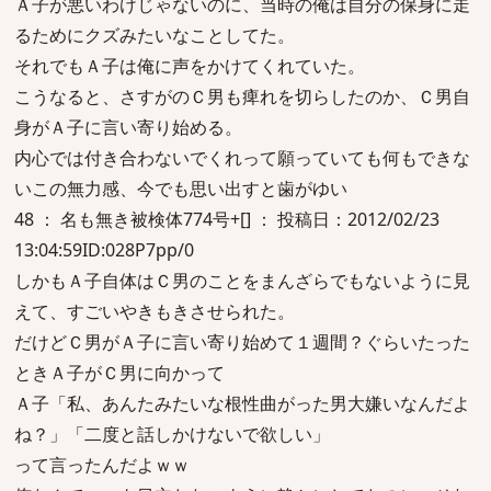
Ａ子が悪いわけじゃないのに、当時の俺は自分の保身に走
るためにクズみたいなことしてた。
それでもＡ子は俺に声をかけてくれていた。
こうなると、さすがのＣ男も痺れを切らしたのか、Ｃ男自
身がＡ子に言い寄り始める。
内心では付き合わないでくれって願っていても何もできな
いこの無力感、今でも思い出すと歯がゆい
48 ： 名も無き被検体774号+[] ： 投稿日：2012/02/23
13:04:59ID:028P7pp/0
しかもＡ子自体はＣ男のことをまんざらでもないように見
えて、すごいやきもきさせられた。
だけどＣ男がＡ子に言い寄り始めて１週間？ぐらいたった
ときＡ子がＣ男に向かって
Ａ子「私、あんたみたいな根性曲がった男大嫌いなんだよ
ね？」「二度と話しかけないで欲しい」
って言ったんだよｗｗ