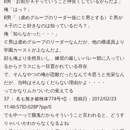
B男「お前がＡ子っていうこと仲良くしているからだよ」
俺「はっ？」
B男「（虐めグループのリーダー仮にＣ男とする）Ｃ男が
Ａ子のこと好きなのは知っているだろ？」
俺「知らなかった・・・」
Ｃ男は虐めグループのリーダーなんだが、他の構成員より
学園カーストが上なんだよ。
顔も俺より全然良いし、練習の厳しいバレー部に入ってい
るからクラスにも一目置かれている存在
で、そんなやつの俺が恋敵だったなんて今思うと光栄なん
だが、当時はそんなくだらない理由かよ・・・・
ってかなりムカついたの覚えてる
37 ： 名も無き被検体774号+[] ： 投稿日：2012/02/23
11:46:57ID:028P7pp/0
でも中一って餓鬼だからそういうこと言われると、どうす
りゃいいかわからなくなるよね