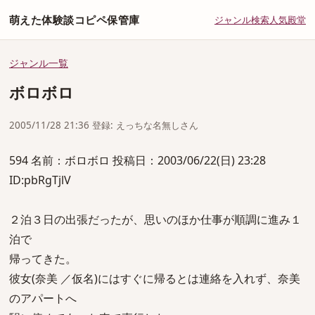
萌えた体験談コピペ保管庫
ジャンル
検索
人気
殿堂
ジャンル一覧
ボロボロ
2005/11/28 21:36 登録: えっちな名無しさん
594 名前：ボロボロ 投稿日：2003/06/22(日) 23:28
ID:pbRgTjlV
２泊３日の出張だったが、思いのほか仕事が順調に進み１
泊で
帰ってきた。
彼女(奈美 ／仮名)にはすぐに帰るとは連絡を入れず、奈美
のアパートへ