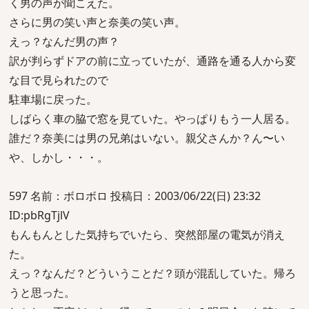
く男の声が聞こえた。
さらに男の笑い声と奈美の笑い声。
えっ？なんだ男の声？
訳が判らずドアの前に立っていたが、通路を通る人から変
な目で見られたので
駐車場に戻った。
しばらく車の脇で窓を見ていた。やっぱりもう一人居る。
誰だ？奈美には男の兄弟はいない。親父さんか？ん〜い
や、しかし・・・。
597 名前：ボロボロ 投稿日：2003/06/22(日) 23:32
ID:pbRgTjlV
もんもんとした気持ちでいたら、突然部屋の電気が消え
た。
えっ？なんだ？どういうことだ？頭が混乱していた。帰ろ
うと思った。