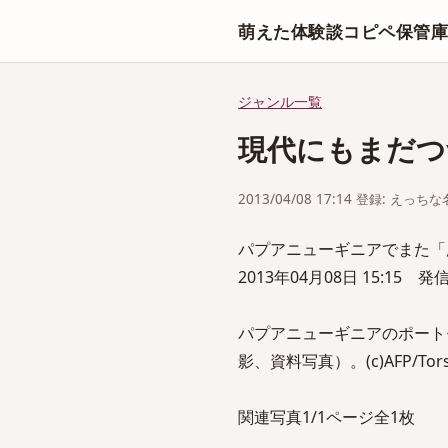
萌えた体験談コピペ保管
ジャンル一覧
現代にもまだつ
2013/04/08 17:14 登録: えっ
パプアニューギニアでまた「
2013年04月08日 15:15
パプアニューギニアのポートモレ
影、資料写真）。(c)AFP/Tors
関連写真1/1ページ全1枚