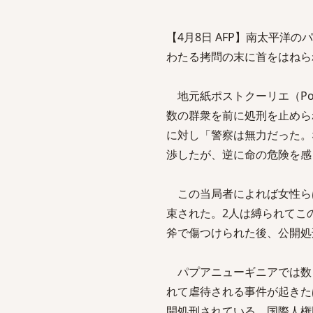
【4月8日 AFP】南太平洋
わたる拷問の末に首をはねら
地元紙ポストクーリエ（Pos
数の群衆を前に処刑を止められ
に対し「警察は無力だった。
渉したが、逆に命の危険を感
この当局者によれば女性ら
束された。2人は縛られてこの
斧で傷つけられた後、公開処
パプアニューギニアでは数
れて虐待される事件が起きた
開処刑されている。国際人権団体ア