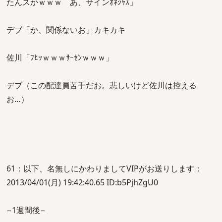
たんスかｗｗｗ あ、サインｵﾈｼｬｽ」
デブ「か、関係ないお」カキカキ
佐川「ﾌﾋｯｗｗｗｻｰｾﾝｗｗｗ」
デブ（この配達員苦手だお。悲しいけど佐川は控える
お…）
61：以下、名無しにかわりましてVIPがお送りします：
2013/04/01(月) 19:42:40.65 ID:b5PjhZgU0
−1週間後−