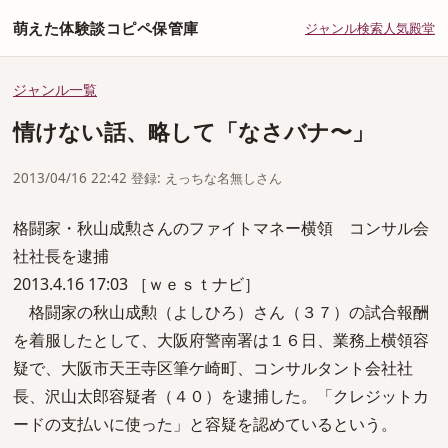
萌えた体験談コピペ保管庫
ジャンル
検索
人気
殿堂
ジャンル一覧
情けない話、略して「なさバナ〜」
2013/04/16 22:42 登録: えっちな名無しさん
格闘家・秋山成勲さんのファイトマネー横領 コンサル会
社社長を逮捕
2013.4.16 17:03 ［ｗｅｓｔナビ］
格闘家の秋山成勲（よしひろ）さん（３７）の試合報酬
を着服したとして、大阪府警南署は１６日、業務上横領容
疑で、大阪市天王寺区筆ケ崎町、コンサルタント会社社
長、沢山太郎容疑者（４０）を逮捕した。「クレジットカ
ードの支払いに使った」と容疑を認めているという。