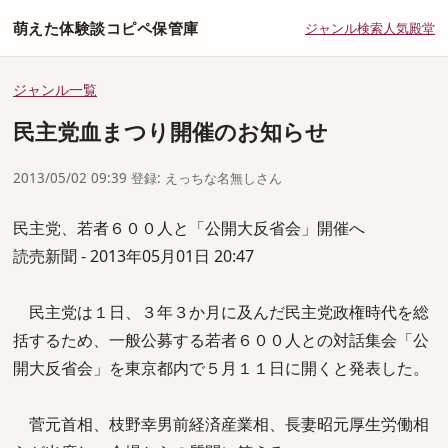
萌えた体験談コピペ保管庫
ジャンル
検索
人気
殿堂
ジャンル一覧
民主党血まつり開催のお知らせ
2013/05/02 09:39 登録: えっちな名無しさん
民主党、若者６００人と「公開大反省会」開催へ
読売新聞 - 2013年05月01日 20:47
民主党は１日、３年３か月に及んだ民主党政権時代を総
括するため、一般公募する若者６００人との対話集会「公
開大反省会」を東京都内で５月１１日に開くと発表した。
菅元首相、枝野幸男前経済産業相、長妻昭元厚生労働相