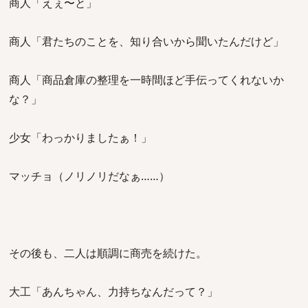
商人「えぇ〜と」
商人「君たちのことを、知り合いから聞いたんだけど」
商人「商品倉庫の整理を一時間ほど手伝ってくれないか
な？」
少女「わっかりましたぁ！」
マッチョ（ノリノリだなぁ……）
その後も、二人は順調に商売を続けた。
大工「あんちゃん、力持ちなんだって？」