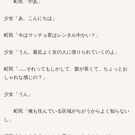
町民「やあ」
少女「あ、こんにちは」
町民「今はマッチョ君はレンタル中かい？」
少女「うん、最近よく女の人に借りられていくのよ」
町民「……それってもしかして、髪が長くて、ちょっとお
しゃれな感じの？」
少女「うん」
町民「俺も住んでいる区域がちがうからよく知らない
し」