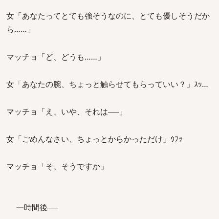
女「あなたってとても強そうなのに、とても優しそうだか
ら……」
マッチョ「ど、どうも……」
女「あなたの腕、ちょっと触らせてもらっていい？」ｽｯ…
マッチョ「え、いや、それは──」
女「ごめんなさい、ちょっとからかっただけ」ｳﾌｯ
マッチョ「そ、そうですか」
一時間後──