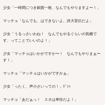
少女「一時間につき銅貨一枚、なんでもやりますよ〜！」
マッチョ「なんでも、はできないよ。誇大宣伝だよ」
少女「うるっさいわね！ なんでもやるぐらいの気概で
す、ってことでいいのよ！」
少女「マッチョはいかがですか〜！ なんでもやりまぁ〜
す！」
マッチョ「マッチョはいかがですかぁ」
少女「ったく、声小さいっての！」ｹﾞｼｯ
マッチョ「あだぁっ！ スネは卑怯だよ！」