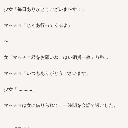
少女「毎日ありがとうございま〜す！」
マッチョ「じゃあ行ってくるよ」
〜
女「マッチョ君をお願いね、はい銅貨一枚」ﾁｬﾘｯ…
マッチョ「いつもありがとうございます」
少女「…………」
マッチョは女に借りられて、一時間を会話で過ごした。