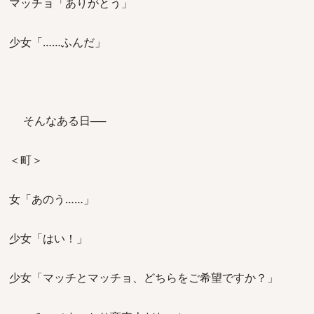
マッチョ「ありがとう」
少女「……ふんだ」
そんなある日──
＜町＞
女「あのう……」
少女「はい！」
少女「マッチとマッチョ、どちらをご希望ですか？」