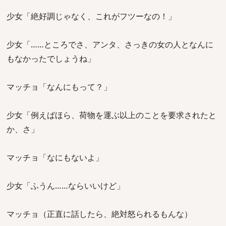
少女「絶好調じゃなく、これがフツーなの！」
少女「……ところでさ、アンタ、さっきの女の人となんに
もなかったでしょうね」
マッチョ「なんにもって？」
少女「例えばほら、荷物を運ぶ以上のことを要求されたと
か、さ」
マッチョ「なにもないよ」
少女「ふうん……ならいいけど」
マッチョ（正直に話したら、絶対怒られるもんな）