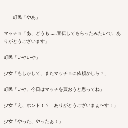
町民「やあ」
マッチョ「あ、どうも……宣伝してもらったみたいで、あ
りがとうございます」
町民「いやいや」
少女「もしかして、またマッチョに依頼かしら？」
町民「いや、今日はマッチを買おうと思ってね」
少女「え、ホント！？ ありがとうございまぁ〜す！」
少女「やった、やったぁ！」