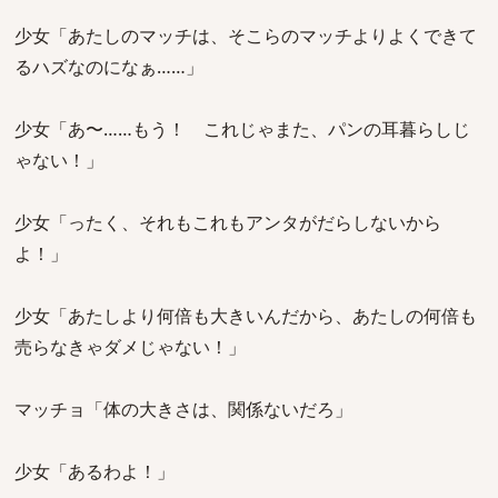
少女「あたしのマッチは、そこらのマッチよりよくできて
るハズなのになぁ……」
少女「あ〜……もう！ これじゃまた、パンの耳暮らしじ
ゃない！」
少女「ったく、それもこれもアンタがだらしないから
よ！」
少女「あたしより何倍も大きいんだから、あたしの何倍も
売らなきゃダメじゃない！」
マッチョ「体の大きさは、関係ないだろ」
少女「あるわよ！」