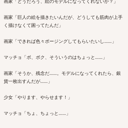
画家「どうだろう、絵のモデルになってくれないか？」
画家「巨人の絵を描きたいんだが、どうしても筋肉が上手
く描けなくて困ってたんだ」
画家「できれば色々ポージングしてもらいたいし……」
マッチョ「ボ、ボク、そういうのはちょっと……」
画家「そうか、残念だ……。モデルになってくれたら、銀
貨一枚出すんだが……」
少女「やります、やらせます！」
マッチョ「ちょ、ちょっと……」