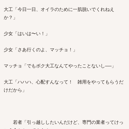
大工「今日一日、オイラのために一肌脱いでくれねえ
か？」
少女「はいは〜い！」
少女「さあ行くのよ、マッチョ！」
マッチョ「でもボク大工なんてやったことないし──」
大工「ハハハ、心配すんなって！ 雑用をやってもらうだ
けだから」
若者「引っ越ししたいんだけど、専門の業者ってけっ