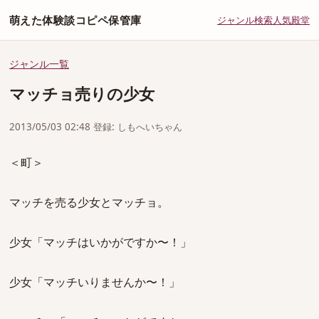
萌えた体験談コピペ保管庫
ジャンル
検索
人気
殿堂
ジャンル一覧
マッチョ売りの少女
2013/05/03 02:48 登録: しもへいちゃん
＜町＞
マッチを売る少女とマッチョ。
少女「マッチはいかがですか〜！」
少女「マッチいりませんか〜！」