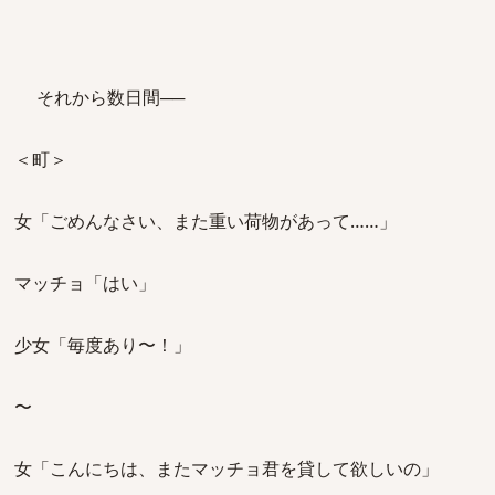
それから数日間──
＜町＞
女「ごめんなさい、また重い荷物があって……」
マッチョ「はい」
少女「毎度あり〜！」
〜
女「こんにちは、またマッチョ君を貸して欲しいの」