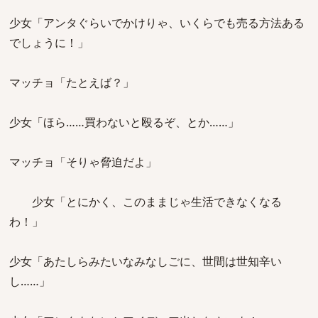
少女「アンタぐらいでかけりゃ、いくらでも売る方法ある
でしょうに！」
マッチョ「たとえば？」
少女「ほら……買わないと殴るぞ、とか……」
マッチョ「そりゃ脅迫だよ」
少女「とにかく、このままじゃ生活できなくなる
わ！」
少女「あたしらみたいなみなしごに、世間は世知辛い
し……」