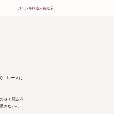
ジャンル
検索
人気
殿堂
で、レースは
のＧＩ競走を
隠さなかっ