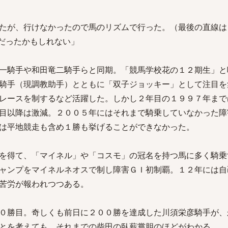
たが、行けなかったので馬のリズムで行った。（最後の直線は
だったかもしれない」
一騎手や和田竜二騎手らと同期。「競馬学校花の１２期生」と
騎手（現調教助手）とともに「双子ジョッキー」として注目を
レースを制するなど活躍した。しかし２年目の１９９７年まで
目以降は激減。２００５年にはそれまで騎乗していなかった障
は平地競走も含め１勝も挙げることができなかった。
を得て、「マイネル」や「コスモ」の冠名を持つ馬に多く騎乗
ャンプをマイネルネオスで制し障害ＧＩ初制覇。１２年には自
苦労が報われつつある。
０勝目。奇しくも前日に２００勝を達成した川須栄彦騎手が、
とを考えても、それまでの柴田の臥薪嘗胆のほどがわかる。