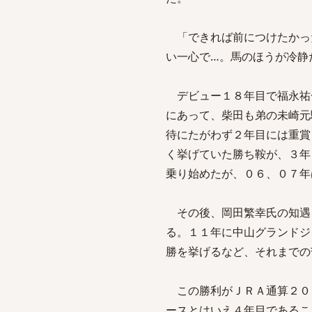
「できれば前につけたかっ
い一心で…。馬のほうが冷静
デビュー１８年目で福永祐
にあって、柴田も弟の未崎元
待にたがわず２年目には重賞
く挙げていた勝ち鞍が、３年
乗り始めたが、０６、０７年
その後、岡田繁幸氏の知遇
る。１１年に中山グランドジ
勝を挙げるなど、それまでの
この勝利がＪＲＡ通算２０
ースとはいえ４年目であるこ