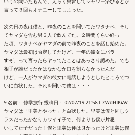
いうの聞いたもんで、えらく興奮してシャワー浴びるとか
言って３回もオナニーしてしまった。
次の日の夜は僕と、昨夜のことを聞いてたワタナベ、そし
てヤマダを含む男６人で飲んでた。２時間くらい経っ
た頃、ワタナベがヤマダの前で昨夜のことを話し始めた。
ヤマダは最初は否定してたけど、一年の彼女にバラ
すぞ、って言ったらヤッてたことはあっさり認めた。でも
相手が誰だったかはなかなか口を割らなかったんだ
けど、一人がヤマダの彼女に電話しようとしたところでつ
いに白状した。それを聞いて僕は・・・
9 名前： 修学旅行 投稿日： 02/07/19 21:58 ID:WdHIKiAV
ヤマダは「里美とやった」と白状した。里美は僕と同じク
ラスだったかなりカワイイ子で、何よりも僕が片思
いしてた子だった！僕と里美は仲は良かったけど里美は僕