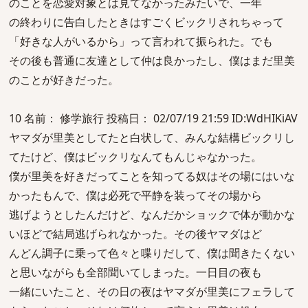
のことを恋愛対象とは見てなかったみたいで、一年
の終わりに告白したときはすごくビックリされちゃって
「好きな人がいるから」って言われて振られた。でも
その後も普通に友達として仲は良かったし、僕はまだ里美
のことが好きだった。
10 名前： 修学旅行 投稿日： 02/07/19 21:59 ID:WdHIKiAV
ヤマダが里美としてたと白状して、みんな結構ビックリし
てたけど、僕はビックリなんてもんじゃなかった。
僕が里美を好きだってことを知ってる奴はその場にはいな
かったもんで、僕は必死で平静を装ってその場から
逃げようとしたんだけど、なんだかショックで体が動かな
いほどで結局逃げられなかった。その後ヤマダはど
んどん調子に乗って色々と喋りだして、僕は聞きたくない
と思いながらも全部聞いてしまった。一日目の夜も
一緒にいたこと、その日の夜はヤマダが里美にフェラして