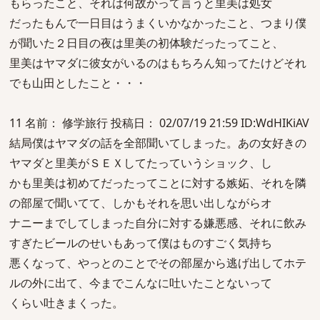
もらったこと、それは何故かって言うと里美は処女
だったもんで一日目はうまくいかなかったこと、つまり僕
が聞いた２日目の夜は里美の初体験だったってこと、
里美はヤマダに彼女がいるのはもちろん知ってたけどそれ
でも山田としたこと・・・
11 名前： 修学旅行 投稿日： 02/07/19 21:59 ID:WdHIKiAV
結局僕はヤマダの話を全部聞いてしまった。あの女好きの
ヤマダと里美がＳＥＸしてたっていうショック、し
かも里美は初めてだったってことに対する嫉妬、それを隣
の部屋で聞いてて、しかもそれを思い出しながらオ
ナニーまでしてしまった自分に対する嫌悪感、それに飲み
すぎたビールのせいもあって僕はものすごく気持ち
悪くなって、やっとのことでその部屋から逃げ出してホテ
ルの外に出て、今までこんなに吐いたことないって
くらい吐きまくった。