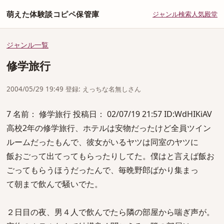
萌えた体験談コピペ保管庫
ジャンル
検索
人気
殿堂
ジャンル一覧
修学旅行
2004/05/29 19:49 登録: えっちな名無しさん
7 名前： 修学旅行 投稿日： 02/07/19 21:57 ID:WdHIKiAV
高校2年の修学旅行、ホテルは安物だったけど全員ツイン
ルームだったもんで、彼女がいるヤツは同室のヤツに
飯おごって出てってもらったりしてた。僕はと言えば飯お
ごってもらうほうだったんで、毎晩野郎ばかり集まっ
て朝まで飲んで騒いでた。
２日目の夜、男４人で飲んでたら隣の部屋から喘ぎ声が。