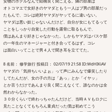
安物のホテルなんで結構良く聞こえる。隣の部屋は
オトコマエで女好きのヤマダともう一人はブ男の部屋だっ
たもんで、コレは絶対ヤマダがヤッてるに違いない。
ヤマダは悪い奴じゃないんだけど、自分が女にもてるって
ことをしっかり自覚した行動を露骨に取るもんで、
僕はあんまり好きじゃなかった。しかもヤマダはバスケ部
の一年生のマネージャーと付き合ってるはず。コレ
は面白いってことで男４人で聞き耳を立ててた。
8 名前： 修学旅行 投稿日： 02/07/19 21:58 ID:WdHIKiAV
ヤマダの「気持ちいいよぉ」って声にみんなで爆笑したり
してたんだが、女の子の方は「あっ」とか「イヤッ」
とか言うだけであんまり良く聞こえなくて、誰なのかは全
然わからなかった。
３０分くらいで終わっちゃたんだけど、当時ＡＶもロクに
見たことなくてもちろん童貞だった僕は初めてこう