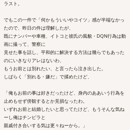
ラスト。
でもこの一件で「何かもういいやコイツ」感が半端なかっ
たので、昨日の件は理解したが、
既にナンバーや車種、イトコと彼氏の風貌・DQN行為は動
画に撮って、警察に
見せた事を話し、平和的に解決する方法は幾らでもあった
のにいきなりアレはないわ、
もうお前とは別れたい、と言ったら泣き出した。
しばらく「別れる・嫌だ」で揉めたけど、
「俺もお前の事は好きだったけど、身内のああいう行為を
止めもせず傍観するとか見損なったわ。
いずれお前と結婚したいと思ってたけど、もうそんな気ね
ーし俺はチンピラと
親戚付き合いする気は更々ねーから。」