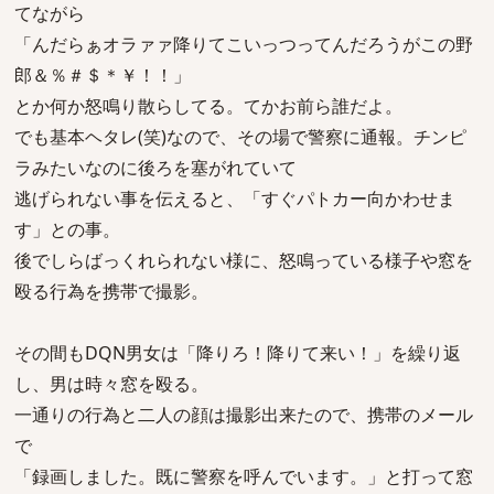
てながら
「んだらぁオラァァ降りてこいっつってんだろうがこの野
郎＆％＃＄＊￥！！」
とか何か怒鳴り散らしてる。てかお前ら誰だよ。
でも基本ヘタレ(笑)なので、その場で警察に通報。チンピ
ラみたいなのに後ろを塞がれていて
逃げられない事を伝えると、「すぐパトカー向かわせま
す」との事。
後でしらばっくれられない様に、怒鳴っている様子や窓を
殴る行為を携帯で撮影。
その間もDQN男女は「降りろ！降りて来い！」を繰り返
し、男は時々窓を殴る。
一通りの行為と二人の顔は撮影出来たので、携帯のメール
で
「録画しました。既に警察を呼んでいます。」と打って窓