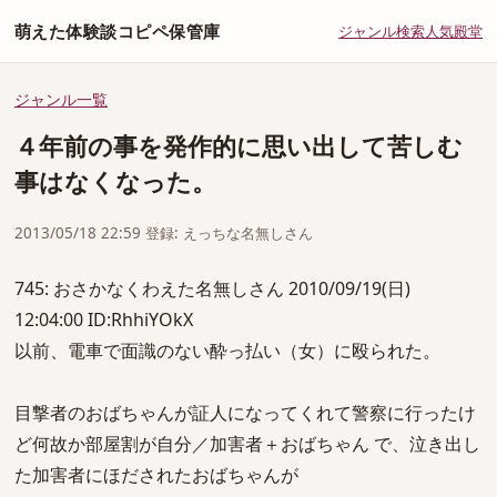
萌えた体験談コピペ保管庫
ジャンル
検索
人気
殿堂
ジャンル一覧
４年前の事を発作的に思い出して苦しむ
事はなくなった。
2013/05/18 22:59 登録: えっちな名無しさん
745: おさかなくわえた名無しさん 2010/09/19(日)
12:04:00 ID:RhhiYOkX
以前、電車で面識のない酔っ払い（女）に殴られた。
目撃者のおばちゃんが証人になってくれて警察に行ったけ
ど何故か部屋割が自分／加害者＋おばちゃん で、泣き出し
た加害者にほだされたおばちゃんが