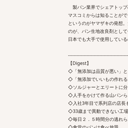
製パン業界でシェアトップ
マスコミからは知ることがで
というのがヤマザキの発想。
のが、パン生地改良剤として
日本でも大手で使用している
------------------------------------------
【Digest】
◇「無添加は品質が悪い」と
◇「無添加でいいもの作れる
◇ソルジャーとエリートに分
◇人手をかけて作る山パンら
◇入社3年目で系列店の店長
◇33歳まで異動できない工
◇毎日２．５時間分の逃れら
◇食堂のパンは食べ放題