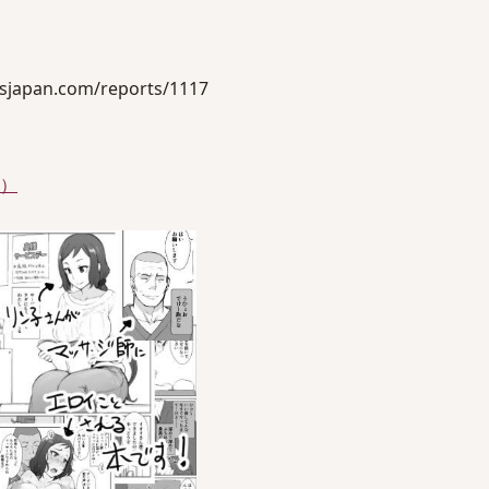
apan.com/reports/1117
件）