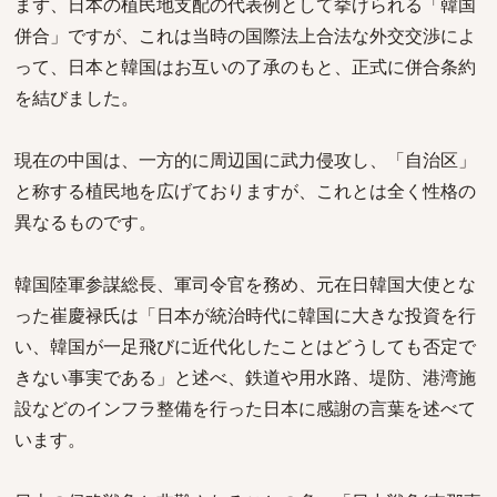
まず、日本の植民地支配の代表例として挙げられる「韓国
併合」ですが、これは当時の国際法上合法な外交交渉によ
って、日本と韓国はお互いの了承のもと、正式に併合条約
を結びました。
現在の中国は、一方的に周辺国に武力侵攻し、「自治区」
と称する植民地を広げておりますが、これとは全く性格の
異なるものです。
韓国陸軍参謀総長、軍司令官を務め、元在日韓国大使とな
った崔慶禄氏は「日本が統治時代に韓国に大きな投資を行
い、韓国が一足飛びに近代化したことはどうしても否定で
きない事実である」と述べ、鉄道や用水路、堤防、港湾施
設などのインフラ整備を行った日本に感謝の言葉を述べて
います。