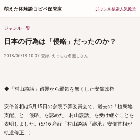
萌えた体験談コピペ保管庫
ジャンル
検索
人気
殿堂
ジャンル一覧
日本の行為は「侵略」だったのか？
2013/06/13 10:07 登録: えっちな名無しさん
◆「村山談話」踏襲から覇気を無くした安倍政権
安倍首相は5月15日の参院予算委員会で、過去の「植民地
支配」と「侵略」を認めた「村山談話」を受け継ぐことを
表明しました。(5/16 産経「村山談話『継承』安倍首相が
軌道修正」)