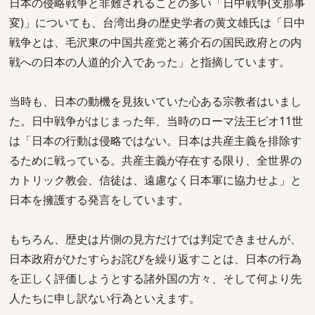
日本の侵略戦争と非難されることの多い「日中戦争(支那事
変)」についても、台湾出身の歴史学者の黄文雄氏は「日中
戦争とは、毛沢東の中国共産党と蒋介石の国民政府との内
戦への日本の人道的介入であった」と指摘しています。
当時も、日本の動機を見抜いていた心ある宗教者はいまし
た。日中戦争がはじまった年、当時のローマ法王ピオ11世
は「日本の行動は侵略ではない。日本は共産主義を排除す
るために戦っている。共産主義が存在する限り、全世界の
カトリック教会、信徒は、遠慮なく日本軍に協力せよ」と
日本を擁護する発言をしています。
もちろん、歴史は片側の見方だけでは判定できませんが、
日本政府がひたすらお詫びを繰り返すことは、日本の行為
を正しく評価しようとする諸外国の方々、そして何より先
人たちに申し訳ない行為といえます。