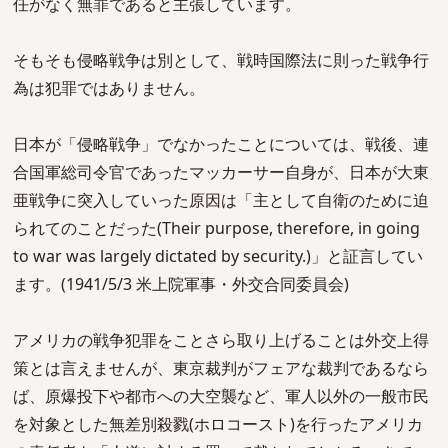
任がなく無罪であると主張しています。
そもそも侵略戦争は別として、戦時国際法に則った戦争行
為は犯罪ではありません。
日本が「侵略戦争」でなかったことについては、戦後、連
合国軍総司令官であったマッカーサー自身が、日本が大東
亜戦争に突入していった原因は「主として自衛のために迫
られてのことだった(Their purpose, therefore, in going
to war was largely dictated by security.)」と証言してい
ます。(1941/5/3 米上院軍事・外交合同委員会)
アメリカの戦争犯罪をことさら取り上げることは外交上得
策とは言えませんが、東京裁判がフェアな裁判であるなら
ば、原爆投下や都市への大空襲など、軍人以外の一般市民
を対象とした無差別殺戮(ホロコースト)を行ったアメリカ