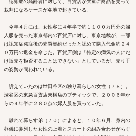
認知症の高齢者に対して、百貨店が大量に商品を売って
裁判になるケースが各地で起きている。
今年４月には、女性客に４年半で約１１００万円分の婦
人服を売った東京都内の百貨店に対し、東京地裁が、一部
は認知症発症後の売買契約だったと認めて購入代金約２４
０万円の返金を命じた。百貨店側は「特定の病気の人にだ
け販売を拒否することはできない」としているが、売り手
の姿勢が問われている。
訴えていたのは世田谷区の独り暮らしの女性（７８）。
渋谷区の東急百貨店東横店のブティックで、２００６年か
らの４年半に２８０点の婦人服を買っていた。
離れて暮らす弟（７０）によると、１０年６月、身内の
葬儀に参列した女性の上着とスカートの組み合わせがちぐ