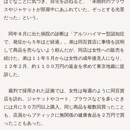
はぐなことに気づき、自宅を訪ねると、「未開封のブラウ
スやジャケットが部屋中にあふれていた。ぞっとする光景
だった」という。
同年８月に出た病院の診断は「アルツハイマー型認知症
で、発症から５年ほど経過」。弟は同百貨店に事情を説明
して商品を売らないよう頼んだが、同店は女性への販売を
続けた。弟は１１年５月からは女性の成年後見人になり、
１２年２月、約１１００万円の返金を求めて東京地裁に提
訴した。
裁判で採用された証拠では、女性は毎週のように同百貨
店を訪れ、ジャケットやコート、ブラウスなどを多いとき
には月に５０万円以上購入。同じ商品を複数回買ったこと
も、店員からブティックに無関係の健康食品を２万円で買
ったこともあった。