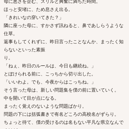
母に悪さを企む、スリルと興奮に満ちた時間。
ほっと安堵に、ため息さえ出る。
「きれいなの穿いてきた？」
隣に座った母に、すかさず訊ねると、鼻であしらうような
仕草。
返事もしてくれずに、昨日言ったことなんか、まったく知
らないといった素振
り。
「ねぇ、昨日のルールは、今日も継続ね。」
とぼけられる前に、こっちから切り出した。
「いいわよ。でも、今夜からはこっちね。」
そう言った母は、新しい問題集を僕の前に置いていく。
中を開いて目が点になる。
まったく覚えのないような問題ばかり。
問題の下には括弧書きで有名どころの高校名がずらり。
ちょっと待て、僕の受けるのは名もない平凡な県立なんで