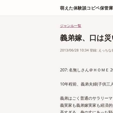
萌えた体験談コピペ保管
ジャンル一覧
義弟嫁、口は災
2013/06/28 10:34 登録: えっ
207: 名無しさん＠ＨＯＭＥ 2013/0
10年程前、義弟夫婦(子供三
義弟はごく普通のサラリーマ
義実家も義弟嫁実家も経済的
高すぎる、身の丈にあった額