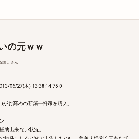
庫
いの元ｗｗ
ちな名無しさん
6/27(木) 13:38:14.76 0
人)がお高めの新築一軒家を購入。
ン。
援助出来ない状況。
の物件にしろと皆で忠告したのに、義弟夫婦聞く耳もたず。