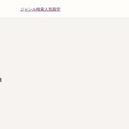
ジャンル
検索
人気
殿堂
機