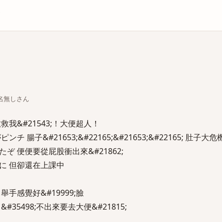
庫
ちな名無しさん
我&#21543;！大便超人！
腸子&#21653;&#22165;&#21653;&#22165; 肚子大危
 便便要從屁股衝出來&#21862;
に 但卻還在上課中
手感覺好&#19999;臉
35498;不出來要去大便&#21815;