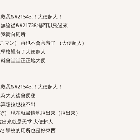
我&#21543;！大便超人！
論從&#21738;都可以飛過來
帶我衝向廁所
こマン） 再也不會害羞了 （大便超人）
在學校裡有了大便超人
 就會堂堂正正地大便
我&#21543;！大便超人！
成為大人後會便秘
就算想拉也拉不出
ぞ） 現在就盡情地拉出來（拉出來）
拉出來就是天堂 大便超人
だ 學校的廁所也是好東西