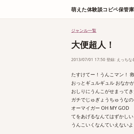
萌えた体験談コピペ保管
ジャンル一覧
大便超人！
2013/07/01 17:50 登録: えっ
たすけてー！うんこマン！ 救救
おっとギュルギュル おなかがピンチ 
おしりにうんこがせまってきたぞ
ガチでじゅぎょうちゅうなの
オーマイガー OH MY GOD
てをあげるなんてはずかしい 舉
うんこいくなんていえないよ &#