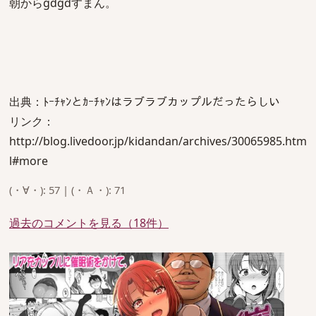
朝からgdgdすまん。
出典：ﾄｰﾁｬﾝとｶｰﾁｬﾝはラブラブカップルだったらしい
リンク：
http://blog.livedoor.jp/kidandan/archives/30065985.htm
l#more
(・∀・): 57 | (・Ａ・): 71
過去のコメントを見る（18件）