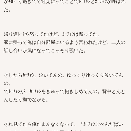
がｷｮﾄﾞり過ぎてて迎えにってことでﾄｰﾁｬﾝとｶｰﾁｬﾝが呼ばれ
た。
帰り道ﾄｰﾁｬﾝ怒ってたけど、ｶｰﾁｬﾝは黙ってた。
家に帰って俺は自分部屋にいるよう言われたけど、二人の
話し合いが気になってこっそり覗いた。
そしたらｶｰﾁｬﾝ、泣いてんの。ゆっくりゆっくり泣いてん
の。
でﾄｰﾁｬﾝが、ｶｰﾁｬﾝをぎゅって抱きしめてんの。背中とんと
んしたり撫でながら。
それ見てたら俺たまんなくなって、「ｶｰﾁｬﾝごべんだばい