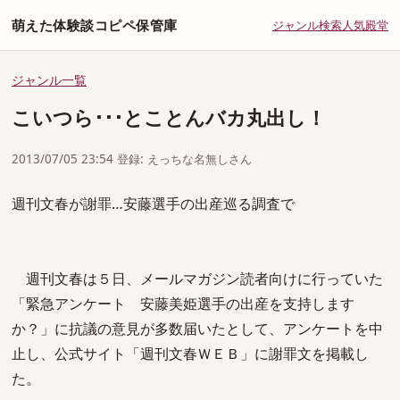
萌えた体験談コピペ保管庫
ジャンル
検索
人気
殿堂
ジャンル一覧
こいつら･･･とことんバカ丸出し！
2013/07/05 23:54 登録: えっちな名無しさん
週刊文春が謝罪…安藤選手の出産巡る調査で
週刊文春は５日、メールマガジン読者向けに行っていた
「緊急アンケート 安藤美姫選手の出産を支持します
か？」に抗議の意見が多数届いたとして、アンケートを中
止し、公式サイト「週刊文春ＷＥＢ」に謝罪文を掲載し
た。