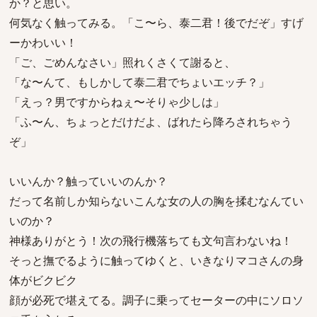
か？と思い。
何気なく触ってみる。「こ〜ら、泰二君！後でだぞ」すげ
ーかわいい！
「ご、ごめんなさい」照れくさくて謝ると、
「な〜んて、もしかして泰二君でちょいエッチ？」
「えっ？男ですからねぇ〜そりゃ少しは」
「ふ〜ん、ちょっとだけだよ、ばれたら降ろされちゃう
ぞ」
いいんか？触っていいのんか？
だって名前しか知らないこんな女の人の胸を揉むなんてい
いのか？
神様ありがとう！次の飛行機落ちても文句言わないね！
そっと撫でるように触ってゆくと、いきなりマコさんの身
体がビクビク
顔が必死で堪えてる。調子に乗ってセーターの中にソロソ