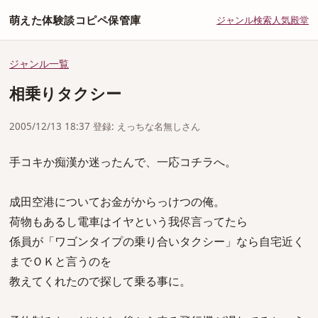
萌えた体験談コピペ保管庫
ジャンル
検索
人気
殿堂
ジャンル一覧
相乗りタクシー
2005/12/13 18:37 登録: えっちな名無しさん
手コキか痴漢か迷ったんで、一応コチラへ。
成田空港についてお金がからっけつの俺。
荷物もあるし電車はイヤという我侭言ってたら
係員が「ワゴンタイプの乗り合いタクシー」なら自宅近く
までＯＫと言うのを
教えてくれたので探して乗る事に。