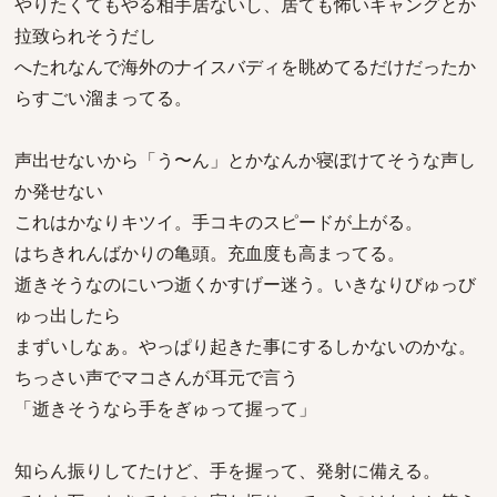
やりたくてもやる相手居ないし、居ても怖いギャングとか
拉致られそうだし
へたれなんで海外のナイスバディを眺めてるだけだったか
らすごい溜まってる。
声出せないから「う〜ん」とかなんか寝ぼけてそうな声し
か発せない
これはかなりキツイ。手コキのスピードが上がる。
はちきれんばかりの亀頭。充血度も高まってる。
逝きそうなのにいつ逝くかすげー迷う。いきなりびゅっび
ゅっ出したら
まずいしなぁ。やっぱり起きた事にするしかないのかな。
ちっさい声でマコさんが耳元で言う
「逝きそうなら手をぎゅって握って」
知らん振りしてたけど、手を握って、発射に備える。