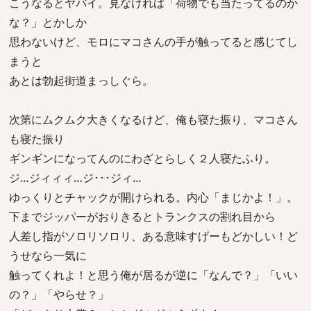
こうなるとヤバイ。見なければ「荷物でも当たってるのか
な？」とかしか
思わないけど、モロにマコさんの手が触ってると感じてし
まうと
あとは勃起街道まっしぐら。
次第にムクムク大きくなるけど、俺も寝た振り、マコさん
も寝た振り
ギンギンになってんのにわざとらしく２人寝たふり。
ジ…ジィィィ…ジ･･･ジィ…
ゆっくりとチャックが開けられる。内心「まじかよ！」。
下までジッパーがおりきるとトランクスの割れ目から
人差し指がソロリソロリ、ある意味すげーもどかしい！ど
うせなら一気に
触ってくれよ！と思う俺が居るが逆に「なんで？」「いい
の？」「やらせ？」