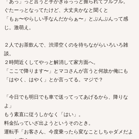
「あっ」っと言うと手がぎゅっっと握られてブルブル。
ぐたーっとなってたけど、大丈夫かなと聞くと
「もぉ〜やらしい手なんだからぁ〜」とぷんぷんって感
じ。激萌え。
２人でお茶飲んで、渋滞空くのを待ちながらいろいろ雑
談。
２時間近くしてやっと解消して家方面へ。
「ここで降ります〜」とマコさんが言うと何故か俺にも
「はやく、はやく」とか言ってる。マジで？
「今日でも明日でも車で送ってってあげるから、降りな
よ」
もう素直に従うしかなく「はい」。
料金払っていざ出ようというそのとき。
運転手「お客さん、今度乗ったら変なことしちゃダメだよ