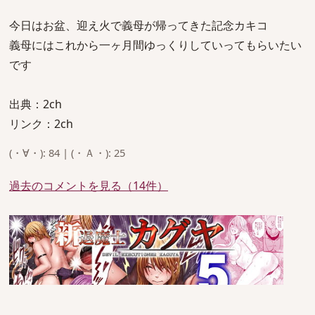
今日はお盆、迎え火で義母が帰ってきた記念カキコ
義母にはこれから一ヶ月間ゆっくりしていってもらいたい
です
出典：2ch
リンク：2ch
(・∀・): 84 | (・Ａ・): 25
過去のコメントを見る（14件）