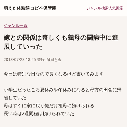
萌えた体験談コピペ保管庫
ジャンル
検索
人気
殿堂
ジャンル一覧
嫁との関係は奇しくも義母の闘病中に進
展していった
2013/07/23 18:25 登録: 誠司と金
今日は特別な日なので長くなるけど書いてみます
小学生だったころ夏休みや冬休みになると母方の田舎に帰
省していた
母はすぐに家に戻り俺だけ祖母に預けられる
長い時は2週間程は預けられていた