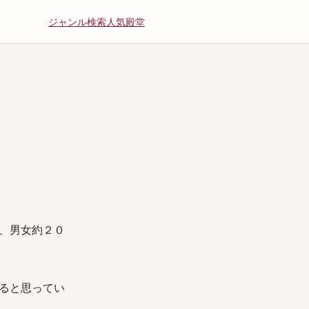
ジャンル
検索
人気
殿堂
、男女約２０
ると思ってい