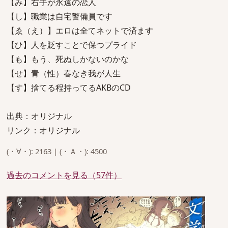
【み】右手が永遠の恋人
【し】職業は自宅警備員です
【ゑ（え）】エロは全てネットで済ます
【ひ】人を貶すことで保つプライド
【も】もう、死ぬしかないのかな
【せ】青（性）春なき我が人生
【す】捨てる程持ってるAKBのCD
出典：オリジナル
リンク：オリジナル
(・∀・): 2163 | (・Ａ・): 4500
過去のコメントを見る（57件）