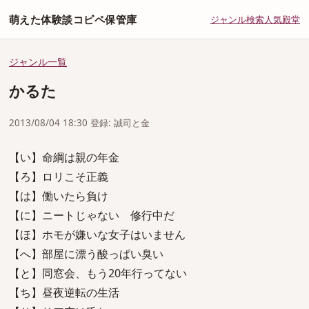
萌えた体験談コピペ保管庫
ジャンル
検索
人気
殿堂
ジャンル一覧
かるた
2013/08/04 18:30 登録: 誠司と金
【い】命綱は親の年金
【ろ】ロリこそ正義
【は】働いたら負け
【に】ニートじゃない 修行中だ
【ほ】ホモが嫌いな女子はいません
【へ】部屋に漂う酸っぱい臭い
【と】同窓会、もう20年行ってない
【ち】昼夜逆転の生活