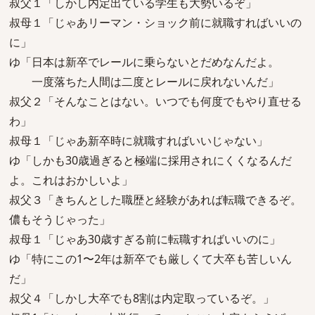
叔父１「しかし内定出ている学生も大勢いるぞ」
叔母１「じゃあリーマン・ショック前に就職すればいいの
に」
ゆ「日本は新卒でレールに乗らないとだめなんだよ。
一度落ちた人間は二度とレールに戻れないんだ」
叔父２「そんなことはない。いつでも何度でもやり直せる
わ」
叔母１「じゃあ新卒時に就職すればいいじゃない」
ゆ「しかも30歳過ぎると極端に採用されにくくなるんだ
よ。これはおかしいよ」
叔父３「きちんとした職歴と経験があれば転職できるぞ。
儂もそうじゃった」
叔母１「じゃあ30歳すぎる前に転職すればいいのに」
ゆ「特にこの1〜2年は新卒でも厳しくて大卒も苦しいん
だ」
叔父４「しかし大卒でも8割は内定取っているぞ。」