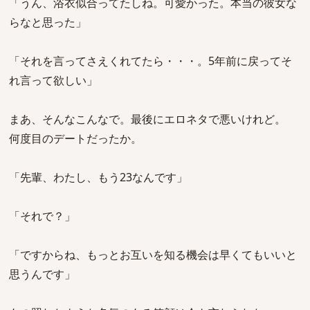
「うん、浴衣似合ってたしね。可愛かった。本当の彼女な
らなと思った」
「それを言ってさえくれてたら・・・。5年前に戻ってそ
れ言って欲しい」
まあ、そんなこんなで。最後にエロネタで悪いけれど。
何度目のデートだったか。
「先輩、わたし、もう23なんです」
「それで？」
「ですからね、もっとお互いを知る機会は早くてもいいと
思うんです」