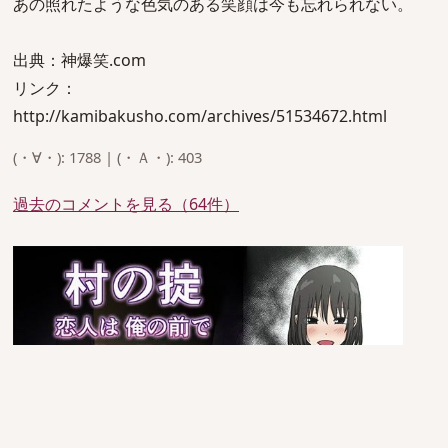
あの照れたような色気のある笑顔は今も忘れられない。
出典：神爆笑.com
リンク：
http://kamibakusho.com/archives/51534672.html
(・∀・): 1788 | (・Ａ・): 403
過去のコメントを見る（64件）