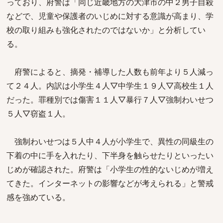
っており、府警は「同じ近畿地方の大津市の中２男子自殺
などで、児童や保護者のいじめに対する意識が高まり、学
校の取り組みも強化されたのではないか」と分析してい
る。
府警によると、摘発・補導した人数も前年より５人減っ
て２４人。内訳は小学生４人▽中学生１９人▽高校生１人
だった。罪種別では傷害１１人▽暴行７人▽強制わいせつ
５人▽窃盗１人。
強制わいせつは５人中４人が小学生で、異性の同級生の
下着の中に手を入れたり、下半身を触らせたりといったい
じめが確認された。府警は「小学生の性的ないじめが増え
てきた。インターネットの影響などが考えられる」と警戒
感を強めている。