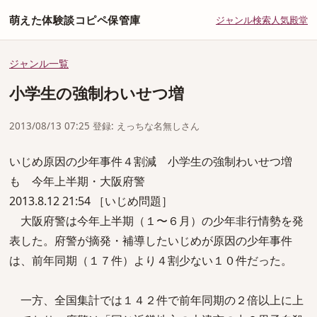
萌えた体験談コピペ保管庫
ジャンル
検索
人気
殿堂
ジャンル一覧
小学生の強制わいせつ増
2013/08/13 07:25 登録: えっちな名無しさん
いじめ原因の少年事件４割減 小学生の強制わいせつ増
も 今年上半期・大阪府警
2013.8.12 21:54 ［いじめ問題］
大阪府警は今年上半期（１〜６月）の少年非行情勢を発
表した。府警が摘発・補導したいじめが原因の少年事件
は、前年同期（１７件）より４割少ない１０件だった。
一方、全国集計では１４２件で前年同期の２倍以上に上